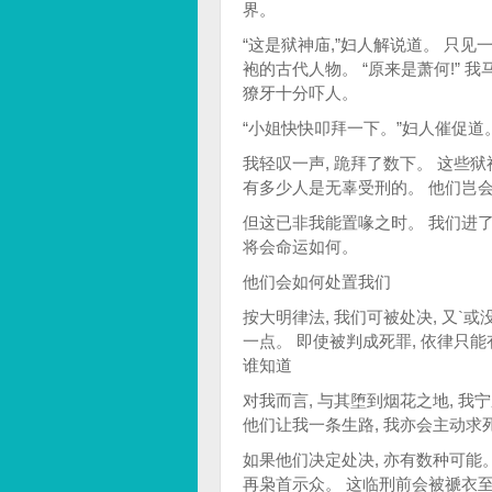
界。
“这是狱神庙,”妇人解说道。 只
袍的古代人物。 “原来是萧何!”
獠牙十分吓人。
“小姐快快叩拜一下。”妇人催促道
我轻叹一声, 跪拜了数下。 这些
有多少人是无辜受刑的。 他们岂会
但这已非我能置喙之时。 我们进了
将会命运如何。
他们会如何处置我们
按大明律法, 我们可被处决, 又`
一点。 即使被判成死罪, 依律只
谁知道
对我而言, 与其堕到烟花之地, 我
他们让我一条生路, 我亦会主动求
如果他们决定处决, 亦有数种可能
再枭首示众。 这临刑前会被禠衣至