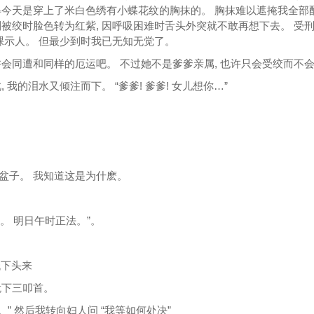
今天是穿上了米白色绣有小蝶花纹的胸抹的。 胸抹难以遮掩我全部酥
被绞时脸色转为红紫, 因呼吸困难时舌头外突就不敢再想下去。 受
裸示人。 但最少到时我已无知无觉了。
会同遭和同样的厄运吧。 不过她不是爹爹亲属, 也许只会受绞而不
我的泪水又倾注而下。 “爹爹! 爹爹! 女儿想你…”
盆子。 我知道这是为什麽。
书。 明日午时正法。”。
低下头来
跪下三叩首。
。” 然后我转向妇人问 “我等如何处决”