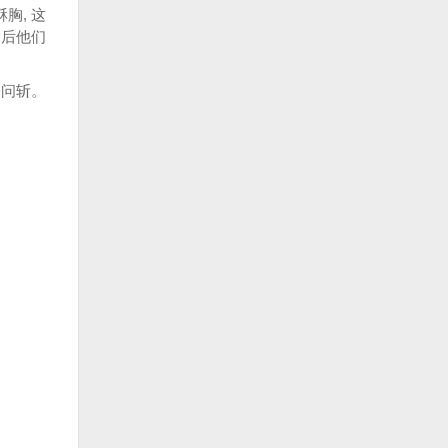
胸, 这
刑后他们
会问斩。