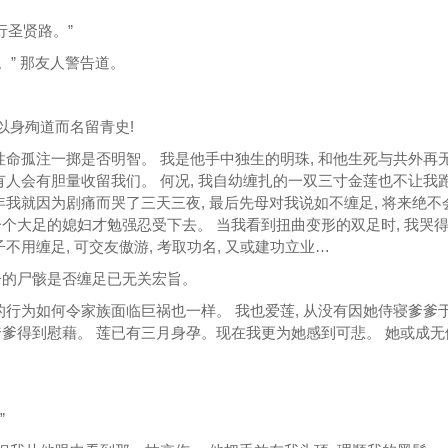
 行圣贤路。”
。” 那友人警告道。
。
敢以身殉道而名留青史!
性命孤注一掷是否明智。 我是他手中独生的明珠, 和他生死与共外再
有人会有胆量收留我们。 何况, 我自幼缠扎的一双三寸金莲也不让我
年我就因为剧痛而哭了三天三夜, 最后先母对我说如不缠足, 将来绝不
个大足的媳妇才勉强忍受下去。 当我看到扭曲变形的双足时, 我哭
不用缠足, 可交友傲游, 考取功名, 又或建功立业…
子的尸骸是否缠足已无关宏旨。
的行为如何令家族面临巨祸也一样。 我也爱莲, 从没有因她侍寝爹爹
爹得到慰藉。 莲已有三月身孕。现在我更为她感到可悲。 她或成无
”