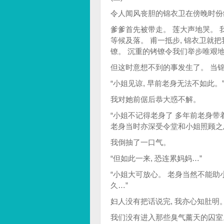
令人闻风丧胆的锦衣卫在傍晚时份
爹爹首先被带走。 莲大声地哭。 
等候及落。 甫一抵步, 锦衣卫就
镣。 沉重的铐镣令我们举步唯艰
但这时意想不到的事发生了。 当锦
“小姐见谅, 早前老身无法不如此。
我对她前倨后恭大惑不解。
“小姐不记得老身了 多年前老身带
老身当时亦深受令堂和小姐照顾之
我倒抽了一口气。
“但如此一来, 恐连累妈妈…”
“小姐大可放心。 老身当然不能助小
久…”
妇人没有把话说完, 我亦心知肚明
我们没有进入那些臭气薰天的囚室