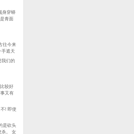
鬚身穿蟒
却是青面
古往今来
一手遮天
想我们的
能比较好
行事又有
不! 即使
的是砍头
杀。 女