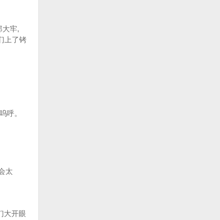
。
大牢,
们上了铐
命呜呼。
不会太
们大开眼