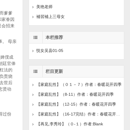
美艳老师
 而爹爹
補習補上三母女
和家眷因
只会招来
本栏推荐
。 母亲
悦女吴县01-05
是婢僕成
朝廷官俸
赃枉法的
栏目更新
名负责烧
亲去世后
【家庭乱性】（０１－７）作者：春暖花开四季
忠贤动
【家庭乱性】（8-11）作者：春暖花开四季
【家庭乱性】（12-15）作者：春暖花开四季
得过份
【家庭乱性】（16-17完结）作者：春暖花开四季
【再见,李秀玲】（０-１）作者:Blank