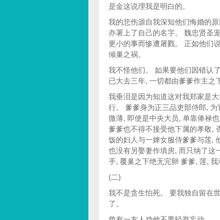
是金这说理我是明白的。
我的悲伤源自我深知他们悔婚的原因
亦署上了自己的名字。 魏忠贤圣宠
更小的事而惨遭屠戮。 正如他们说
倾巢之祸。
我不怪他们。 如果要他们因错认
已大去三年, 一切都由爹爹作主之
我垂泪是因为知道这对我郑家是大祸
行。 爹爹身为正三品吏部侍郎, 
微薄, 即使是中央大员, 单靠俸
爹爹也不得不接受他下属的孝敬, 
饭的妇人与一婢女服侍爹爹与莲, 
也没有另娶妻作填房, 而只纳了这
手, 覆巢之下绝无完卵 爹爹, 莲,
(二)
我不是贪生怕死。 要我独自留在世
了。
曾有一友人劝他不要轻举妄动。