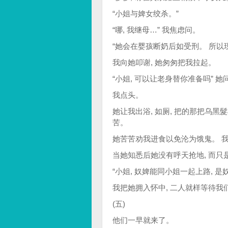
“小姐与婢女绞杀。”
“哪, 我继母…” 我焦虑问。
“她会在婴孩断奶后如受刑。 所以
我向她叩谢, 她匆匆把我拉起。
“小姐, 可以让老身替你准备吗” 她
我点头。
她让我出浴, 如厕, 把的那把乌黑
苦。
她苦苦劝我进食以免沦为饿鬼。 
当她知悉后她没有呼天抢地, 而
“小姐, 奴婢能同小姐一起上路, 
我把她拥入怀中, 二人就样等待
(五)
他们一早就来了。