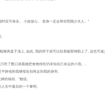
现时应可保全。 小姐放心。 老身一定会替你照顾少夫人。”
问。
髮梳顺再盘于顶上, 如此, 我的脖子就可以轻易被那绳勒上了, 这也可
我只吃了数口就着她把食物传给仍未知自己命运的小燕。。
只是平静地和我继母告别再走到我的身旁。
是奴婢的福份。”她说。
我们人生中最后的一个黎明。