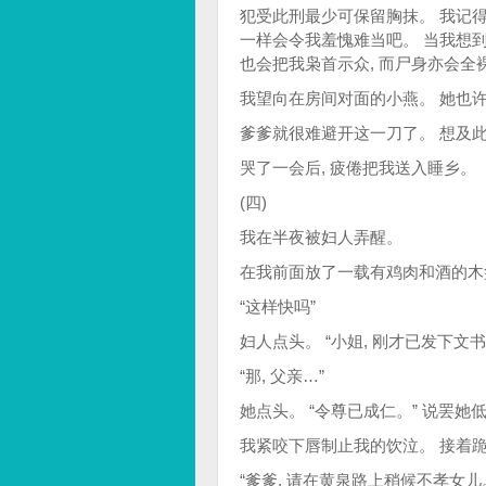
犯受此刑最少可保留胸抹。 我记得
一样会令我羞愧难当吧。 当我想到
也会把我枭首示众, 而尸身亦会全
我望向在房间对面的小燕。 她也许
爹爹就很难避开这一刀了。 想及此, 
哭了一会后, 疲倦把我送入睡乡。
(四)
我在半夜被妇人弄醒。
在我前面放了一载有鸡肉和酒的木
“这样快吗”
妇人点头。 “小姐, 刚才已发下文
“那, 父亲…”
她点头。 “令尊已成仁。” 说罢她
我紧咬下唇制止我的饮泣。 接着
“爹爹, 请在黄泉路上稍候不孝女儿