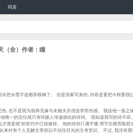
同居
天（全）作者：瞳
泪水把水墨字迹都弄模糊了。 信是张家写来的, 内容是要把今秋娶我
悲伤, 也不是因为我再无缘与未婚夫共偕连李而伤感。 我连他一面之
与他唯一的交往就只有经媒人传递彼此的诗词。 我知道我写的诗不坏。
无才便是德”的世代中已很难得。 他的诗却只属平庸 用字生硬而陈腔
来对有个人见解文章投以不信任目光的主考赏识。 不过, 我没有置喙