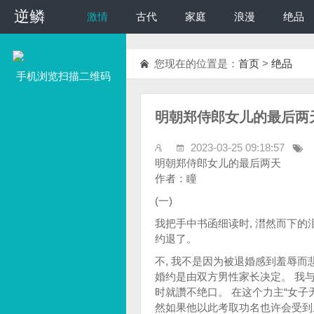
逆鳞
逆鳞
激情
古代
家庭
浪漫
绝品
您现在的位置是：
首页
>
绝品
手机浏览扫描二维码
明朝郑侍郎女儿的最后两
2023-03-25 09:18:57
明朝郑侍郎女儿的最后两天
作者：瞳
(一)
我把手中书函细读时, 澘然而下的
约退了。
不, 我不是因为被退婚感到羞辱而
婚约是由双方男性家长决定。 我
时就讚不绝口。 在这个力主“女子
然如果他以此考取功名也许会受到从