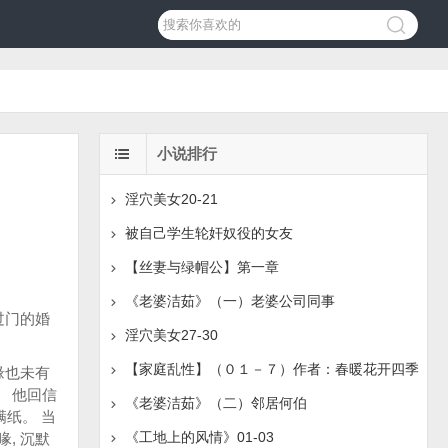
小说排行
淫穴美女20-21
被自己学生轮奸奴役的女友
【丝妻与绿帽公】第一章
《老婆洁茹》（一）老婆公司同事
过门的婚
淫穴美女27-30
【家庭乱性】（０１－７）作者：春暖花开四季
缘也未有
 他回信
《老婆洁茹》（二）邻居何伯
满纸。 当
《工地上的风情》01-03
, 沉默