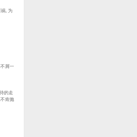
祸, 为
心不屑一
及待的走
也不肯抛