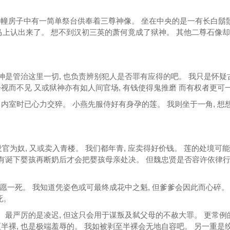
见一幢房子中有一简单祭台供奉着三尊神像。 坐在中央的是一有长白鬍
 我马上认出来了。 想不到汉初三英的萧何竟成了狱神。 其他二尊石像
。
狱神是管治这里一切, 也负责辨别犯人是否罪有应得的吧。 我只是怀疑
视而不见 又或狱神亦有如人间官场, 有钱使得鬼推磨 而有权者更可
内室时已心力交猝。 小燕先服侍好有身孕的莲。 我则坐于一角, 想
或没官为奴, 又或卖入青楼。 我们都年青, 应卖得好价钱。 莲的处境可
能有诞下婴孩再断奶后才会把婴孩母亲处决。 但魏忠贤是否容许依律
宁愿一死。 我知道凭姿色或可最终成花中之魁, 但爹爹会因此而心碎。 
死。
。 最严厉的是凌迟, 但这只会用于谋叛及弑父母的不赦大罪。 更常例
半裸, 也是极端羞辱的。 我如被剥至半裸会无地自容吧。 另一重是绞