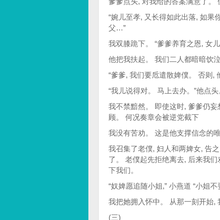
爹爹点头, 对我给的答案满意了。
“婉儿至孝, 又长得如此出落, 如
父…”
我双膝跪下。 “爹爹养育之恩, 女
他把我扶起。 我们二人都暗暗饮
“爹爹, 我们要卮遣散婢僕。 否则
“我儿说得对。 马上去办。”他点头
我不禁黯然。 即使这时, 爹爹仍
顾。 何况奏章会被逆党截下
我没有苦劝。 这是他支撑信念的唯
我召集了老僕, 妇人和两婢女, 
了。 老僕起先拒绝离去, 后来我
下我们。
“奴婢愿追随小姐,” 小燕道 “小
我把她拥入怀中。 从那一刻开始, 
(三)