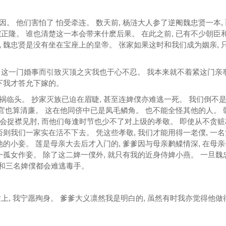
。 他们害怕了 怕受牵连。 数天前, 杨涟大人参了逆阉魏忠贤一本,
正隆。 谁也清楚这一本会带来什麽后果。 在此之前, 已有不少朝臣
 魏忠贤是没有坐在宝座上的皇帝。 张家如果这时和我们成为姻亲, 
了这一门婚事而引致灭顶之灾我也于心不忍。 我本来就不着紧这门亲事
下我才答允下嫁的。
临头。 抄家灭族已迫在眉睫, 甚至连婢僕亦难逃一死。 我们倒不
为官也算清廉。 这在他同侪中已是凤毛鳞角。 也不能全怪其他的人。 
禄也会捉襟见肘, 而他们每逢时节也少不了对上级的孝敬。 即使从不贪
否则我们一家实在活不下去。 凭这些孝敬, 我们才能用得一老僕, 一
他的小妾。 莲是母亲大去后才入门的, 爹爹因与母亲鹣鲽情深, 在母
一孤女作妾。 除了这二婢一僕外, 就只有我的近身侍婢小燕。 一旦魏
 我和三名婢僕都会难逃毒手。
上, 我宁愿殉身。 爹爹大义凛然我是明白的, 虽然有时我亦觉得他做