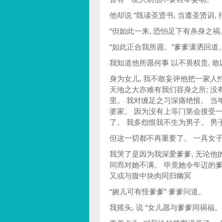
他却说 “既读圣贤书, 当遵圣贤训,
“但如此一来, 恐怕足下有杀身之祸
“如此正合我所愿。”爹爹潇洒回道
我知道他所愿何事 以不畏权贵, 
身为女儿, 我不敢妄评他把一家人
天地之大亦难有我们容身之所; 没
里。 我对缠足之习深痛绝恨。 当
婆家。 因为没有上等门第会接受一
了。 我多怨恨我不生为男子。 男子
但这一切都不再重要了。 一具女
我哭了是因为我深爱爹爹, 无论他
间而对她不满。 毕竟她令年迈的爹
又或与腹中块肉同归幽冥
“婉儿可有怪爹爹” 爹爹问道。
我摇头, 说 “女儿愿与爹爹同祸福。