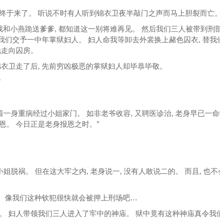
终于来了。 听说不时有人听到锦衣卫夜半敲门之声而马上胆裂而亡
我和小燕跪送爹爹, 都知道这一别将难再见。 然后我们三人被带到刑部
把我们交予一中年掌狱妇人。 妇人命我等卸去外裳换上赭色囚衣, 替我
地走向囚房。
衣卫走了后, 先前穷凶极恶的掌狱妇人却毕恭毕敬。
”
着一身重病经过小姐家门。 如非老爷收容, 又聘医诊治, 老身早已一
恩。 今日正是老身报恩之时。”
姐脱祸。 但在这大牢之内, 老身说一, 没有人敢说二的。 而且, 也
。 像我们这种钦犯很快就会被押上刑场吧…
。 妇人带领我们三人进入了牢中的神庙。 狱中竟有这种神庙真令我