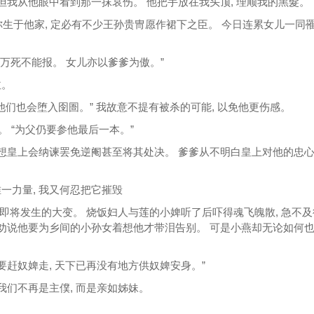
 但我从他眼中看到那一抹哀伤。 他把手放在我头顶, 理顺我的黑髮。
果你生于他家, 定必有不少王孙贵冑愿作裙下之臣。 今日连累女儿一同罹
儿万死不能报。 女儿亦以爹爹为傲。”
泣。
, 他们也会堕入囹圄。” 我故意不提有被杀的可能, 以免他更伤感。
。 “为父仍要参他最后一本。”
妄想皇上会纳谏罢免逆阉甚至将其处决。 爹爹从不明白皇上对他的忠
一力量, 我又何忍把它摧毁
告之即将发生的大变。 烧饭妇人与莲的小婢听了后吓得魂飞魄散, 急不
们劝说他要为乡间的小孙女着想他才带泪告别。 可是小燕却无论如何
姐不要赶奴婢走, 天下已再没有地方供奴婢安身。”
我们不再是主僕, 而是亲如姊妹。