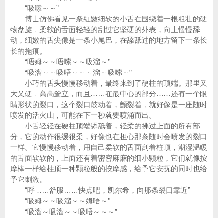
“吸嗦～～”
博士仿佛看见一条红嫩细软的小舌在围绕着一根粗壮的硬
物盘旋，柔软的舌面轻轻的刮过它坚硬的外表，向上慢慢舔
动，细嫩的舌尖像是一条小尾巴，在舔舐过的地方留下一条长
长的拖痕。
“唔姆～～唔嗦～～吸溜～”
“吸溜～～吸唔～～～溜～吸嗦～”
小巧的舌头慢慢移动着，最终来到了硬柱的顶端。那里又
大又硬，高高耸立，而且……在最中心的部分……还有一个眼
睛形状的裂口，这个裂口鼓动着，颤裂着，就好像是一座随时
喷发的活火山，可能在下一秒就要喷涌而出。
小舌轻轻在硬柱顶端舔舐着，轻柔的拂过上面的所有部
分，它的动作很缓很柔，好像也在担心那条随时会喷发的裂口
一样。它慢慢移动着，用自己柔软的舌面刮着柱顶，潮湿温暖
的舌面软软的，上面还有着密密麻麻的细小颗粒，它们就像按
摩棒一样给柱顶一种颗粒般的按摩感，给予它安抚的同时也给
予它刺激。
“呼……舒服……快点吧，凯尔希，向那条裂口靠近”
“吸姆～～吸溜～～姆唔～”
“吸溜～吸溜～～吸唔～～～”