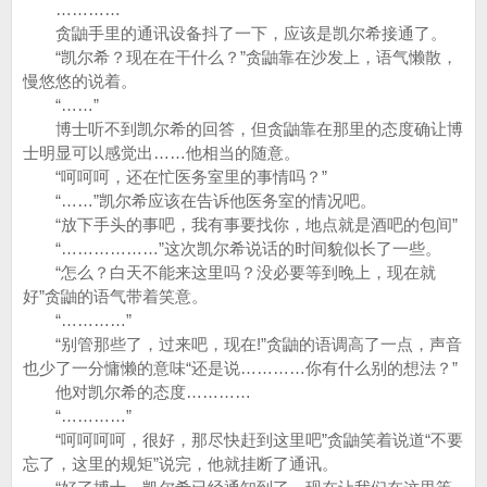
…………
贪鼬手里的通讯设备抖了一下，应该是凯尔希接通了。
“凯尔希？现在在干什么？”贪鼬靠在沙发上，语气懒散，
慢悠悠的说着。
“……”
博士听不到凯尔希的回答，但贪鼬靠在那里的态度确让博
士明显可以感觉出……他相当的随意。
“呵呵呵，还在忙医务室里的事情吗？”
“……”凯尔希应该在告诉他医务室的情况吧。
“放下手头的事吧，我有事要找你，地点就是酒吧的包间”
“………………”这次凯尔希说话的时间貌似长了一些。
“怎么？白天不能来这里吗？没必要等到晚上，现在就
好”贪鼬的语气带着笑意。
“…………”
“别管那些了，过来吧，现在!”贪鼬的语调高了一点，声音
也少了一分慵懒的意味“还是说…………你有什么别的想法？”
他对凯尔希的态度…………
“…………”
“呵呵呵呵，很好，那尽快赶到这里吧”贪鼬笑着说道“不要
忘了，这里的规矩”说完，他就挂断了通讯。