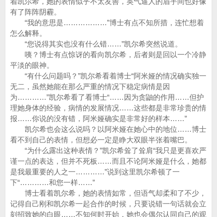
着凯尔希，她的表情似乎不太友善，英气逼人的眉宇间也好像
有了阵阵阴霾。
“我的意思是………………”博士有点不知所措，连忙想着
怎么解释。
“您说得其实也没有什么错……”凯尔希突然说道。
咦？博士有点惊讶的看向凯尔希，后者则是回以一个冷静
平淡的眼神。
“有什么问题吗？”凯尔希看着博士“阿米娅的情况确实独一
无二，虽然她能在那么严重的情况下稳定病情是因
为…………”凯尔希看了看博士“……因为贪鼬的作用……但护
理她身体的经验，病情的发展情况……这些都是非常珍贵的情
报……你说的没有错，阿米娅确实是非常好的样本……”
凯尔希也会这么说吗？以阿米娅在她心中的地位……博士
看不到自己的表情，但想必一定是睁大双眼半张着嘴巴。
“为什么露出这种表情？”凯尔希耸了耸肩“我只是更喜欢严
谨一点的表达，但并不死板……而且不论阿米娅是什么，她都
是我最重要的人之一…………”说到这里凯尔希顿了一
下“…………和您一样……”
博士看着凯尔希，她的表情如常，但语气却柔和了不少，
记得自己刚和凯尔希一起合作的时候，只要说错一句话就会立
刻招致她的白眼……不知何时开始，她也会偶尔认同自己的观