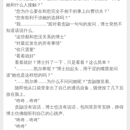
她和什么人接触？”
“您为什么要在和您完全不相干的事上白费功夫？”
“您有权利干涉她的选择吗？”
“我………………”面对着贪鼬一句句的发问，博士突然不
知道该说什么。
“这些都和您没关系的博士”
“对最近发生的所有事情”
“你只需要”
“看着就好”
看着就好？博士抖了一下，只是看着？这么简单？
“…………凯尔希呢？”博士抬起头，用干涩的嘴唇发问
道“她也是这样想的吗？”
“……凯尔希……为什么不问问她呢？”贪鼬微笑着。
随即他从口袋里拿出了自己的通讯设备，随便按了几下后
放在脸上。
“咚咚，咚咚”
贪鼬没有说话，博士也没有说话，包间里异常安静，静得
博士仿佛能听到自己的心跳声。
“咚咚，咚咚”
“咚咚”