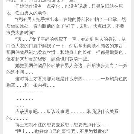
但她动作没有一点变化，也没有说话，只是依旧站在原
地，任由男人的动作。
“很好”男人把手抽出来，在她的臀部轻轻拍了一巴掌。然
后坐回原处，看向眼前的女子“好了，去吧，快点出来，不要
浪费太多时间”
“嗯……”女子平静的答应了一声，她走到男人的身边，从
白色大衣的口袋中翻找了一下，然后拿出两条不知名的东西，
那两件物品制地柔软丝滑，和她身上的长裙一样都是鹅黄色，
但看起来却更加绵软，颜色也稍微淡一些。
她把那两件物品轻轻放在男人旁边，然后快步走向了一旁
的洗手间……
这时博士才看清那到底是什么东西…………一条鹅黄色的
胸罩……和一条内裤……
………………
…………
……
应该没事吧……应该没事吧…………和我没什么关系
的…………
博士控制不住的想要去多想，想要做点什么……
“博士……做好你自己的事情吧，不用为我费心”