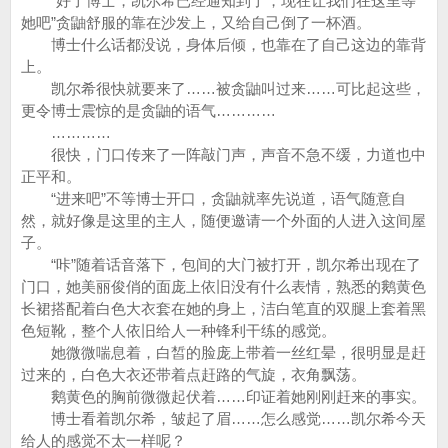
“好了博士，凯尔希已经通知到了，现在让我们在这里等
她吧”贪鼬舒服的靠在沙发上，又给自己倒了一杯酒。
博士什么话都没说，身体后倾，也靠在了自己这边的靠背
上。
凯尔希很快就要来了……被贪鼬叫过来……可比起这些，
更令博士震惊的是贪鼬的语气…………
…………
很快，门口传来了一阵敲门声，声音不急不缓，力道也中
正平和。
“进来吧”不等博士开口，贪鼬就率先说道，语气随意自
然，就好像是这里的主人，随便邀请一个外面的人进入这间屋
子。
“咔”随着话音落下，包间的大门被打开，凯尔希出现在了
门口，她美丽俊俏的面庞上依旧没有什么表情，熟悉的鹅黄色
长裙搭配着白色大衣套在她的身上，洁白笔直的双腿上套着黑
色短靴，整个人依旧给人一种锋利干练的感觉。
她微微喘息着，白皙的脸庞上带着一丝红晕，很明显是赶
过来的，白色大衣还带着点赶路的气旋，衣角飘荡。
鹅黄色的胸前微微起伏着……印证着她刚刚赶来的事实。
博士看着凯尔希，皱起了眉……怎么感觉……凯尔希今天
给人的感觉不太一样呢？