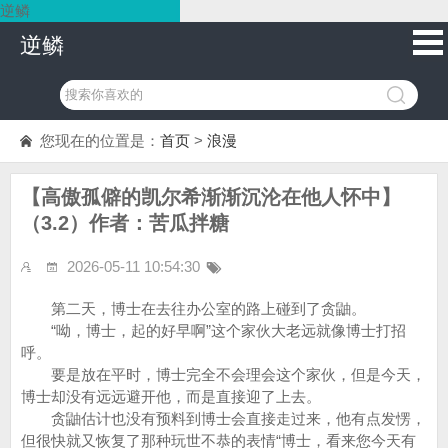
逆鳞
逆鳞
您现在的位置是：
首页
>
浪漫
【高傲孤僻的凯尔希渐渐沉沦在他人怀中】
（3.2）作者：苦瓜拌糖
2026-05-11 10:54:30
第二天，博士在去往办公室的路上碰到了贪鼬。
“呦，博士，起的好早啊”这个家伙大老远就像博士打招
呼。
要是放在平时，博士完全不会理会这个家伙，但是今天，
博士却没有远远避开他，而是直接迎了上去。
贪鼬估计也没有预料到博士会直接走过来，他有点发愣，
但很快就又恢复了那种玩世不恭的表情“博士，看来您今天有