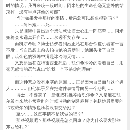
时的情况，我再来晚一段时间，阿米娅的生命会毫无意外的结
束掉，没有半点其他的可能”
“当时如果发生那样的事情，后果您可以想象得到吗？”
……阿米娅……死…………
只是脑海中冒出这个想法就让博士心里一阵痉挛……阿米
娅将会永远离开自己……永远不复存在……
而凯尔希呢？博士仿佛看到她正站在那台铁皮机器前一言
不发，当自己想上前去拍拍她的肩膀时，她回头撇了自己一
眼，暗金色的双眸中满是冰冷与无情……
又想起当初在特雷西亚死后，凯尔希冷冷的看着自己，用
毫无感情的语气说出“给我一个不杀你的理由”
…………
而这种悲剧没有重演的原因……正是因为自己面前这个男
人…………但他似乎又在把这件事情导向另一个悲剧……
“博士，不要忘了，是谁把我推荐给凯尔希？又是谁在凯
尔希本来就心烦意乱的时候冲动的制造麻烦？包括她最重要的
卡兹戴尔的情报也压着没有交给她？”
“至少……这些事情不是我做的吧？”
“那些视频呢？那些视频是怎么回事？你为什么要发那些
东西给我？”