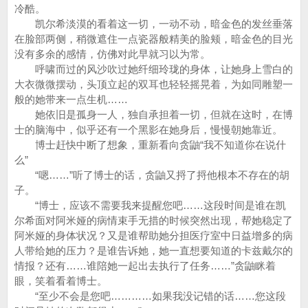
冷酷。
凯尔希淡漠的看着这一切，一动不动，暗金色的发丝垂落
在脸部两侧，稍微遮住一点瓷器般精美的脸颊，暗金色的目光
没有多余的感情，仿佛对此早就习以为常。
呼啸而过的风沙吹过她纤细玲珑的身体，让她身上雪白的
大衣微微摆动，头顶立起的双耳也轻轻摇晃着，为如同雕塑一
般的她带来一点生机……
她依旧是孤身一人，独自承担着一切，但就在这时，在博
士的脑海中，似乎还有一个黑影在她身后，慢慢朝她靠近。
博士赶快中断了想象，重新看向贪鼬“我不知道你在说什
么”
“嗯……”听了博士的话，贪鼬又捋了捋他根本不存在的胡
子。
“博士，应该不需要我来提醒您吧……这段时间是谁在凯
尔希面对阿米娅的病情束手无措的时候突然出现，帮她稳定了
阿米娅的身体状况？又是谁帮助她分担医疗室中日益增多的病
人带给她的压力？是谁告诉她，她一直想要知道的卡兹戴尔的
情报？还有……谁陪她一起出去执行了任务……”贪鼬眯着
眼，笑着看着博士。
“至少不会是您吧…………如果我没记错的话……您这段