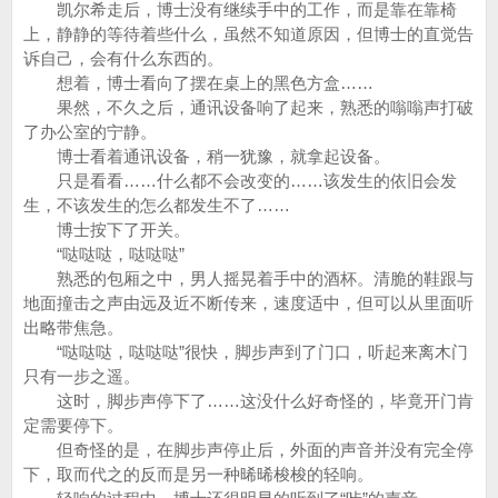
凯尔希走后，博士没有继续手中的工作，而是靠在靠椅
上，静静的等待着些什么，虽然不知道原因，但博士的直觉告
诉自己，会有什么东西的。
想着，博士看向了摆在桌上的黑色方盒……
果然，不久之后，通讯设备响了起来，熟悉的嗡嗡声打破
了办公室的宁静。
博士看着通讯设备，稍一犹豫，就拿起设备。
只是看看……什么都不会改变的……该发生的依旧会发
生，不该发生的怎么都发生不了……
博士按下了开关。
“哒哒哒，哒哒哒”
熟悉的包厢之中，男人摇晃着手中的酒杯。清脆的鞋跟与
地面撞击之声由远及近不断传来，速度适中，但可以从里面听
出略带焦急。
“哒哒哒，哒哒哒”很快，脚步声到了门口，听起来离木门
只有一步之遥。
这时，脚步声停下了……这没什么好奇怪的，毕竟开门肯
定需要停下。
但奇怪的是，在脚步声停止后，外面的声音并没有完全停
下，取而代之的反而是另一种晞晞梭梭的轻响。