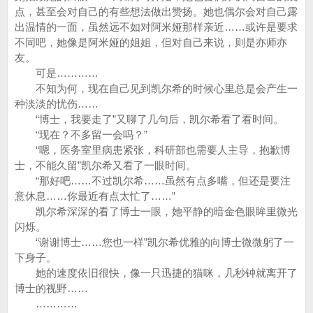
点，甚至会对自己的有些想法做出赞扬。她也偶尔会对自己露
出温情的一面，虽然远不如对阿米娅那样亲近……或许是要求
不同吧，她像是阿米娅的姐姐，但对自己来说，则是亦师亦
友。
可是…………
不知为何，现在自己见到凯尔希的时候心里总是会产生一
种淡淡的忧伤……
“博士，我要走了”又聊了几句后，凯尔希看了看时间。
“现在？不多留一会吗？”
“嗯，医务室里病患紧张，科研部也需要人主导，抱歉博
士，不能久留”凯尔希又看了一眼时间。
“那好吧……不过凯尔希……虽然有点多嘴，但还是要注
意休息……你最近有点太忙了……”
凯尔希深深的看了博士一眼，她平静的暗金色眼眸里微光
闪烁。
“谢谢博士……您也一样”凯尔希优雅的向博士微微躬了一
下身子。
她的速度依旧很快，像一只迅捷的猫咪，几秒钟就离开了
博士的视野……
…………