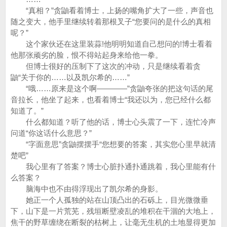
“真相？”贪鼬看着博士，上扬的嘴角扩大了一些，声音也
随之变大，他手里继续转着那根叉子“您要问的是什么的真相
呢？”
这个家伙还在这里装蒜!他明明知道自己想问的!博士看着
他那张顽劣的脸，恨不得站起身来给他一拳。
但博士很好的压制下了这次的冲动，只是继续看着贪
鼬“关于你的……以及凯尔希的……”
“哦……原来是这个啊————”贪鼬夸张的把这句话的尾
音拉长，他坐了起来，也看着博士“我还以为，您已经什么都
知道了。”
什么都知道？听了他的话，博士心头震了一下，连忙冷声
问道“你这话什么意思？”
“字面意思”贪鼬摆摆手“您想要的答案，其实您心里早就清
楚吧”
我心里有了答案？博士心脏扑通扑通跳着，我心里能有什
么答案？
脑海中也不由得浮现出了凯尔希的身影。
她正一个人孤独的站在山顶凸出的石砾上，目光微微垂
下，山下是一片荒芜，残垣断壁凌乱的堆积在干涸的大地上，
焦干的野草缠绕在断裂的枯树上，让毫无生机的土地显得更加