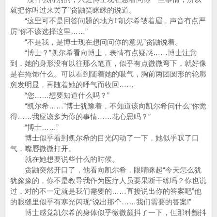
就把你叫过来罢了”贪鼬笑眯眯的说道。
“这里可不是回答问题的地方!”凯尔希皱着眉，声音有点严
厉“你不该选择这里……”
“不是我，是博士现在想问问你的意见”贪鼬说着。
“博士？”凯尔希看向博士，表情有点疑惑……博士注意
到，她的身形没有以往那么笔直，似乎有点微微弯下，就好像
是在掩饰什么。可以看到随着她的吸气，胸前两团圆形的轮廓
愈发明显，再随着她的呼气而收回……
“您……想要知道什么吗？”
“凯尔希……”博士犹豫着，不知道该向凯尔希问什么“你觉
得……我应该多为你的事情……花心思吗？”
“博士……”
博士似乎看到凯尔希的目光闪动了一下，她似乎叹了口
气，嘴唇微微打开。
就在她想要说些什么的时候。
贪鼬突然开口了，他看向凯尔希，眼睛眯起“今天怎么犹
犹豫豫的，你不是教导我作为医疗人员要果断干练吗？你也说
过，对的不一定就是我们需要的……直接说出你的答案吧”他
的眼缝里似乎有寒光闪现“说出那个……我们需要的答案!”
博士感觉凯尔希的身体似乎微微颤抖了一下，但那种颤抖