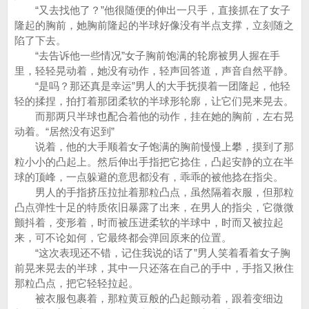
“又去找他了？”他很随便的伸出一只手，直接抓在了女子
隆起的胸前，她胸前隆起的半球好像没有半点支撑，立刻随之
陷了下去。
“去告诉他一些情况”女子胸前饱满的轮廓被男人握在手
里，轻轻晃动着，她没有动作，轻声回答道，声音自然平静。
“是吗？那还真是幸运”男人的大手抚摸着一团隆起，他轻
轻的揉捏，拍打着那团柔软的半球形轮廓，让它们晃来晃去。
而那两只半球也配合着他的动作，挂在她的胸前，左右晃
动着。“居然没有迟到”
说着，他的大手顺着女子饱满的胸前慢慢上攀，摸到了那
粒小小的凸起上。然后伸出手指把它捻住，凸起安静的立在半
球的顶峰，一点躲避的意思都没有，乖乖的被他捻在指尖。
男人的手指挤压拉扯着那粒凸点，虽然隔着衣服，但那粒
凸点弹性十足的特质依旧暴露了出来，在男人的指尖，它微微
颤抖着，变形着，时而被压进柔软的半球中，时而又被拉起
来，可不论如何，它最终都会弹回原来的位置。
“这次表现还不错，记住我说的话了”男人笑着看着女子胸
前晃来晃去的半球，其中一只还落在自己的手中，手指又揪住
那粒凸点，把它轻轻拉起。
被衣服包裹着，那粒黄豆般的凸起颤动着，跟着变细边