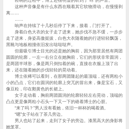
轻响的过程中，博士还很明显的听到了“咔”的声音。
这种声音像是有什么东西在顺着其它软物滑动，在慢慢剥
离……
……
响声在持续了十几秒后停了下来，接着，门打开了。
身着白色大衣的女子走了进来，她步伐不急不缓，一步步
走了进来，身姿高傲挺拔，白色大衣随着她的行进轻轻飘荡，
黑靴与地板相撞依旧发出哒哒哒声。
但最吸引博士目光的还是她的胸前，因为那里居然有两团
圆圆的轮廓，一左一右分立在她胸前，它们的形状非常圆润，
是两团半球形，像是两只倒扣着的碗，直接在衣服上顶了出
来，还在随着她的步伐轻轻的晃动着。
博士依稀可以看到，在那两团隆起的最顶端，还有两粒小
小的凸点，它们在圆润的轮廓上突兀的冒出来，像是宝石，又
像豆粒，印在鹅黄色的长裙上。
女子走动着，胸前两团圆润的轮廓轻轻左右晃动，顶端的
凸点更是像两粒小石头一下又一下的硌着博士的心脏。
“来了吗？”男人没有看她，依旧一杯杯的喝着酒。
“嗯”女子站在了茶几旁边。
男人也站了起来，走到了女子的旁边。漆黑高大的身影将
她笼罩。