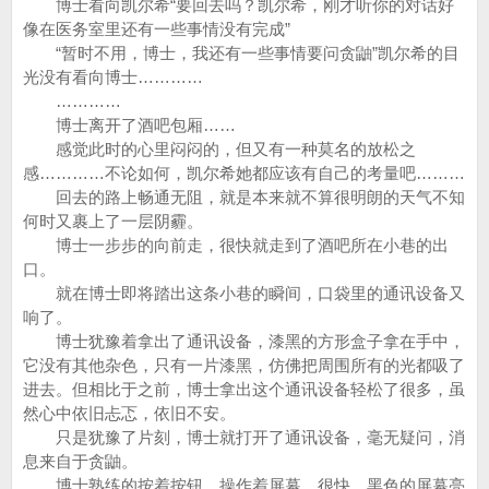
博士看向凯尔希“要回去吗？凯尔希，刚才听你的对话好
像在医务室里还有一些事情没有完成”
“暂时不用，博士，我还有一些事情要问贪鼬”凯尔希的目
光没有看向博士…………
…………
博士离开了酒吧包厢……
感觉此时的心里闷闷的，但又有一种莫名的放松之
感…………不论如何，凯尔希她都应该有自己的考量吧………
回去的路上畅通无阻，就是本来就不算很明朗的天气不知
何时又裹上了一层阴霾。
博士一步步的向前走，很快就走到了酒吧所在小巷的出
口。
就在博士即将踏出这条小巷的瞬间，口袋里的通讯设备又
响了。
博士犹豫着拿出了通讯设备，漆黑的方形盒子拿在手中，
它没有其他杂色，只有一片漆黑，仿佛把周围所有的光都吸了
进去。但相比于之前，博士拿出这个通讯设备轻松了很多，虽
然心中依旧忐忑，依旧不安。
只是犹豫了片刻，博士就打开了通讯设备，毫无疑问，消
息来自于贪鼬。
博士熟练的按着按钮，操作着屏幕，很快，黑色的屏幕亮