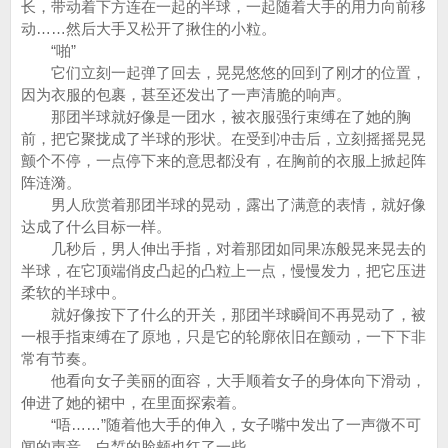
长，带动着下方连在一起的半球，一起随着大手的用力向前移
动……然后大手又松开了揪住的小粒。
“啪”
它们立刻一起弹了回去，晃晃悠悠的回到了刚才的位置，
因为衣服的包裹，甚至还发出了一声清脆的响声。
那团半球就好像是一团水，被衣服强行束缚在了她的胸
前，把它聚拢成了半球的形状。在受到冲击后，立刻摇摇晃晃
颤个不停，一点停下来的意思都没有，在胸前的衣服上掀起阵
阵涟漪。
男人欣赏着那团半球的晃动，露出了满意的表情，就好像
达成了什么目标一样。
几秒后，男人伸出手指，对着那团如同果冻般晃来晃去的
半球，在它顶端俏皮凸起的凸粒上一点，慢慢发力，把它压进
柔软的半球中。
就好像按下了什么的开关，那团半球瞬间不再晃动了，被
一根手指束缚在了原地，只是它的轮廓依旧在颤动，一下下非
常有节奏。
他看向女子美丽的面容，大手顺着女子的身体向下滑动，
伸进了她的裙中，在里面探索着。
“唔……”随着他大手的伸入，女子嘴中发出了一声微不可
闻的声音。白皙的脸颊也红了一些。