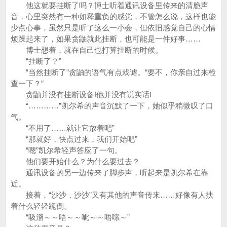
他这就要挂断了吗？博士听着通讯设备里传来的清脆声
音，心里突然有一种如释重负的感觉，不管怎么说，这样也能
少点心事，虽然只是听了这么一小会，但依旧感觉自己的心情
烦躁起来了，如果贪鼬就此挂断，也可能是一件好事……
博士想着，就在自己也打算挂断的时候。
“挂断了？”
“当然挂断了”贪鼬的语气有点戏谑。“要不，你亲自过来检
查一下？”
贪鼬并没有挂断设备!他并没有说实话!
“…………”凯尔希的声音沉默了一下，她似乎稍微叹了口
气。
“不用了……就让它放着吧”
“那就好，快点过来，我们开始吧”
“嗯”凯尔希轻声答应了一句。
他们要开始什么？为什么要过去？
通讯设备的另一边传来了脚步声，听起来是凯尔希在靠
近。
接着，“沙沙，沙沙”又有其他的声音传来……好像有人扶
着什么轻轻跪倒。
“吸溜～～唔～～呲～～唔嗦～”