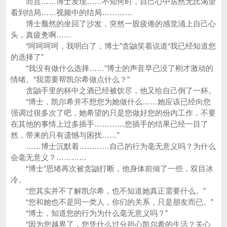
而且……博士发现……不知何时，自己心中居然无比渴望
看到结局……视频中的结局…………
博士颓然的坐回了沙发，突然一股疲倦的感觉涌上自己心
头，真疲惫啊……
“呵呵呵呵，我明白了，博士”贪鼬笑着说道“我已经知道您
的选择了”
“我没有做什么选择……”博士的声音早已没了刚才激动的
情绪。“我需要帮凯尔希做点什么？”
贪鼬手里的杯中之酒已经被饮尽，他又给自己倒了一杯。
“博士，凯尔希并不想您为她做什么……她应该已经向您
强调过很多次了吧，她希望的只是您做好您的份内工作，不要
在其他的事情上过多插手…………您插手的结果已经一目了
然，带来的只有遗憾与困扰……”
……博士沉默着…………自己的行为毫无意义吗？为什么
会毫无意义？…………
“博士”思绪再次被贪鼬打断，他身体前倾了一些，双目冰
冷。
“您其实并不了解凯尔希，也不知道她真正需要什么。”
“您和她也不是同一类人，你们的关系，只是朋友而已。”
“博士，知道您的行为为什么毫无意义吗？”
“因为您越界了，您凭什么过分担心凯尔希的生活？关心