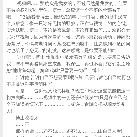
“视频啊……那确实是我发的，不过虽然是我发的，但看
不看的权利却在于你。博士，您应该一个不落的全部看了
吧……”贪鼬看着博士，慢悠悠的喝了一口酒，他的眼中没有
半点醉意，像一只冰冷无情的野狼，正在审视博士的内心“老
实承认吧，博士，不论是否愿意，不论真相如何……您都会看
完那些视频，因为每次看的时候，您的心脏都会躁动，神经都
会紧张，恐惧与期待同时萦绕在您的脑中，让您感到不适的同
时也给予了您无比的刺激。这种感觉，是欲罢不能的!”
“这样吧，博士”贪鼬眼中散发着阵阵幽光“您只要亲口告诉
我，您不想再看到那些东西，我保证，再也不会把它们发送给
您”他嘴角勾起，笑容戏谑“只需要一句话，博士”
告诉他!告诉自己不想要看到那些!!!只要告诉他自己就再也
不用被这种事情所困扰!
可是……告诉他又能怎样呢？现在和他说这些就能把这一
切抹去吗…………视频中的一切还会继续发生!只是在自己完
全不知道的情况下………………或许，贪鼬会把视频发给别
人!!
博士咬着牙。
……不!
那样的话……还不如……还不如…………由自己来看!!