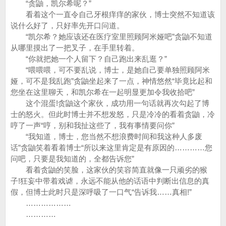
“贪鼬，凯尔希呢？”
看着这个一直令自己牙根痒痒的家伙，博士突然不知道该
说什么好了，只好率先开口问道。
“凯尔希？她应该还在医疗室里照顾阿米娅吧”贪鼬不知道
从哪里摸出了一把叉子，在手里转着。
“你就把她一个人留下？自己跑出来乱逛？”
“喂喂喂，可不要乱说，博士，是她自己要单独照顾阿米
娅，可不是我乱跑”贪鼬坐起来了一点，神情悠然“毕竟比起和
您坐在这里聊天，和凯尔希在一起明显更加令我收拾吧”
这个混蛋!贪鼬这个家伙，成功用一句话就再次勾起了博
士的怒火。但此时博士并不想发怒，只是冷冷的看着贪鼬，冷
哼了一声“哼，别和我扯这些了，我有事情要问你”
“我知道，博士，您当然不想浪费时间和我这种人多废
话”贪鼬笑着看着博士“所以来这里肯定是有原因的…………您
问吧，只要是我知道的，全都告诉您”
看着贪鼬的笑脸，这家伙的笑容简直就像一只顽劣的猴
子!狂妄中带着戏谑，永远不能从他的话语中判断出信息的真
假，但博士此时只是深呼吸了一口气“告诉我……真相!”
………………
…………
……