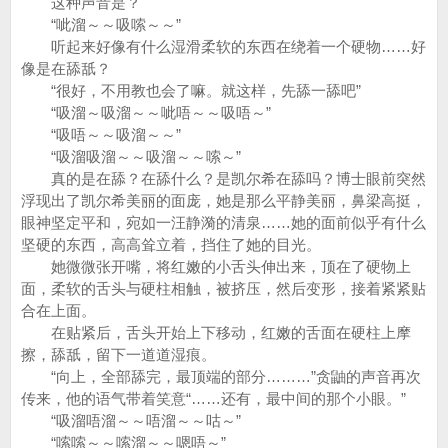
这种声音是？
“呲溜～～吸嗦～～”
听起来好像有什么湿滑柔软的东西在绕着一个硬物……好
像是在舔舐？
“很好，不用教也会了嘛。就这样，先舔一舔吧”
“吸溜～吸溜～～呲唔～～吸唔～”
“吸唔～～吸溜～～”
“吸溜吸溜～～吸溜～～嗦～”
真的是在舔？在舔什么？是凯尔希在舔吗？博士眼前突然
浮现出了凯尔希美丽的面庞，她是那么平静美丽，鼻梁高挺，
眼神坚定平和，宛如一汪静漪的清泉……她的面前似乎有什么
坚硬的东西，高高耸立着，挡住了她的目光。
她微微张开嘴，将红嫩的小舌头伸出来，顶在了硬物上
面，柔软的舌头与硬柱相触，被挤压，然后变形，接着紧紧贴
合在上面。
在贴紧后，舌头开始上下移动，红嫩的舌面在硬柱上摩
擦，舔舐，留下一道道湿痕。
“向上，全部舔完，最顶端的部分………”贪鼬的声音再次
传来，他的语气带着笑意“……还有，最中间的那个小眼。”
“吸溜唔溜～～唔溜～～咕～”
“嗦嗦～～嗦溜～～嗯唔～”