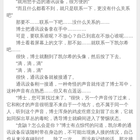
“就用您手边的通讯设备，很方便的”
“而且什么都看不到，就只是联系一下，更没有什么关系
吧”
那要不……联系一下吧……没什么关系的……
博士把通讯设备拿在手中…………
可是，要联系谁呢？不放心？自己到底在不放心谁呢……
博士看着屏幕上的文字，那不如……就联系一下凯尔希
吧……
很快，博士就翻到了凯尔希的头像，然后按了下去。
“滴，滴，滴”
“滴，滴，滴”
很快，通讯设备就被接通了。
通讯设备刚一接通，一种奇怪的声音就传进了博士耳中，
这种声音有点熟悉……但又有点遥远……
“博士，您可算找过来了。”很快，另一个声音传了过来，
它和刚才的声音很明显不来自于一个地方，也不属于同一个
人，听到这个声音，博士浑身的鸡皮疙瘩立刻冒了出来，它就
如同探出草丛的毒蛇，诱导博士就瞬间进入了警惕状态。
“贪鼬？怎么会是你？”博士有点惊愕的问道，凯尔希的通
讯设备应该随时带在身边的，不可能出现换人接的情况，自己
也从来没有碰到过……除了一次……而没有记错的话，那次接