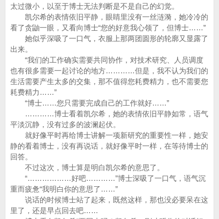
太过微小，以至于博士无法判断是不是自己的幻觉。
凯尔希的表情依旧平静，眼睛里没有一丝涟漪，她冷冷的
看了贪鼬一眼，又看向博士“您的好意我心领了，但博士……”
她似乎深吸了一口气，衣服上那两团圆形的轮廓又显露了
出来。
“我们的工作确实需要共同协作，对技术研究、人员调度
也有很多需要一起讨论的地方…………但是，我不认为我们的
生活需要产生太多的交集，那不值得您耗费精力，也不需要您
耗费精力……”
“博士……您只需要完成自己的工作就好……”
…………博士看着凯尔希，她的表情依旧平静如常，语气
平淡沉静，没有过多的波澜起伏。
就好像平时再给博士讲解一项新研究的重要性一样，她安
静的看着博士，没有再说话，就好像平时一样，在等待博士的
回答。
不过这次，博士算是明白凯尔希的意思了。
“………………好吧…………”博士深吸了一口气，语气沉
重而疲惫“我明白你的意思了……”
说话的时候博士站了起来，既然这样，那也没必要呆在这
里了，还是早点回去吧……