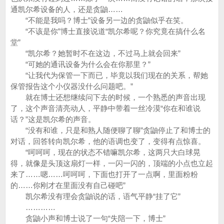
通凯尔希设备的人，还是贪鼬……
“不能是我吗？博士”设备另一边的贪鼬似乎在笑。
“不该是你”博士直接说道“凯尔希呢？你究竟在搞什么名
堂”
“凯尔希？她暂时不在这边，不过马上就会回来”
“可她的通讯设备为什么会在你那里？”
“让我代为保管一下而已，毕竟以我们现在的关系，帮她
保管报告这个小仪器没什么问题吧。”
就在博士还想继续问下去的时候，一个熟悉的声音出现
了，这个声音清亮动人，平静中带着一丝冷漠“你在和谁说
话？”这是凯尔希的声音。
“没有和谁，只是和熟人随便聊了聊”贪鼬停止了和博士的
对话，回答转向凯尔希，他的语调也变了，变得有点惊喜。
“呵呵呵，现在的状态不错嘛凯尔希，这两只大白球晃
得，就像是头顶这扇灯一样，一闪一闪的，顶端的小点也立起
来了……嗯……呵呵呵，下面也打开了一点啊，里面粉粉
的……你刚才在里面没有自己碰吧”
凯尔希没有理会贪鼬说的话，语气平静“挂了它”
…………
贪鼬小声和博士说了一句“失陪一下，博士”