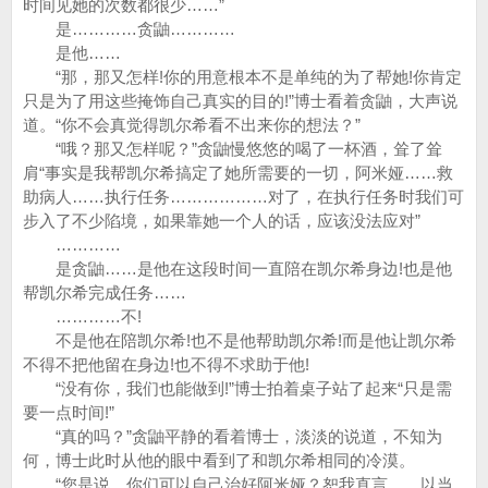
时间见她的次数都很少……”
是…………贪鼬…………
是他……
“那，那又怎样!你的用意根本不是单纯的为了帮她!你肯定
只是为了用这些掩饰自己真实的目的!”博士看着贪鼬，大声说
道。“你不会真觉得凯尔希看不出来你的想法？”
“哦？那又怎样呢？”贪鼬慢悠悠的喝了一杯酒，耸了耸
肩“事实是我帮凯尔希搞定了她所需要的一切，阿米娅……救
助病人……执行任务………………对了，在执行任务时我们可
步入了不少陷境，如果靠她一个人的话，应该没法应对”
…………
是贪鼬……是他在这段时间一直陪在凯尔希身边!也是他
帮凯尔希完成任务……
…………不!
不是他在陪凯尔希!也不是他帮助凯尔希!而是他让凯尔希
不得不把他留在身边!也不得不求助于他!
“没有你，我们也能做到!”博士拍着桌子站了起来“只是需
要一点时间!”
“真的吗？”贪鼬平静的看着博士，淡淡的说道，不知为
何，博士此时从他的眼中看到了和凯尔希相同的冷漠。
“您是说，你们可以自己治好阿米娅？恕我直言……以当