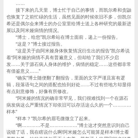
……
接下来的几天里，博士忙于自己的事情，而凯尔希和贪鼬
也恢复了之前忙碌的生活，虽然见面的时候依旧不多，但凯尔
希还是偶尔会来博士的办公室里给博士送上各种研究的最新进
展以及阿米娅病情的情况。
“博士，给您”凯尔希站在博士面前，递上一份报告。
“这是？”博士接过报告。
“这是关于由阿米娅身体恢复情况衍生出的报告”凯尔希说
着“阿米娅的病情不具有普遍意义，但却给了我们不少启
发……关于源石病人身体的维护，病情的稳定……这些都非常
有借鉴意义……”
“确实”博士随便翻了翻报告，里面的文字严谨且富有逻
辑，段落语句之间的搭配也恰到好处……不过有些地方却显得
有点刻意修饰，好像有所修改。
“阿米娅的情况的确非常罕见，我们很难找到一个在源石
病发病这么严重情况下却依旧可以存活这么久的一个…………
样本”
“样本？”凯尔希的眉毛微微立了起来。
“啊…………不是………………”博士这才突然意识到自己
说错了话，我在瞎说什么啊!阿米娅怎么可能算是样本!博士看