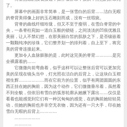
了。
屏幕中的画面非常简单，是一张雪白的后背……洁白无暇
的脊背美得像上好的玉石雕刻而成，没有一丝瑕疵。
背脊的曲线纤细玲珑，但又不至于瘦弱，在雪白脊背的中
央，一条脊柱宛如一道白玉般的锁链，之间淡淡的凹痕优雅且
美丽，让人不禁幻想，在那美丽白皙的肌肤之下，是否镶嵌着
一颗颗纯净的珍珠，它们整齐划一的排列着，自上至下，将完
美的背脊连接起来。
更加令人血脉膨胀的是，此时这完美的脊背…………是完
全裸露着的……
它微微向前弯曲着，似乎这样可以让整张后背可以更加完
美的呈现在镜头当中，灯光照在洁白的后背上，让这块白玉褶
褶生辉………………而在它前方的位置，似乎有两团圆圆的东
西正挂在她的胸前，因为这个动作，它们微微垂吊着，虽然看
不到全貌，但依旧有雪白的弧形轮廓从她腋下露出……仅仅是
看着也能感觉到它们有一种沉甸甸的感觉，在的胸前她轻轻晃
动，但她的胸前也并非空无衣物，因为还有一只大手，印在她
雪白无暇的后背上…………
………………
…………