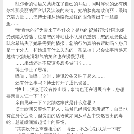
凯尔希的话语又萦绕在了自己的耳边，同时浮现的还有凯
尔希那美丽的面容以及淡漠的表情。她的脸庞精致俏丽，眼睛
充满力量……但博士却从她略微发红的眼角嗅出了一丝疲
惫……
“看看您的行为带来了些什么？是您的贸然行动让阿米娅
受伤陷入昏迷，也是您的冲动让小队身负重伤，您的疏忽也让
凯尔希错失了她最需要的情报，您的行为真的有帮助吗？您只
是一个外人，和她没有什么关系的，胡乱插手只会让事情越来
越糟”贪鼬充满邪气的笑容也在慢慢浮现。
……果然还是不应该多想多做吗？……
博士停止了思考。
嗡嗡，嗡嗡，这时，通讯设备又响了起来……
还有什么事吗？博士打开了通讯设备。
“博士，酒会还没有停止哦，事情也还在进展当中，您想
要亲自见证一下吗？”
亲自见证一下？贪鼬这家伙是什么意思？
博士瞬间又警惕了起来，虽然已经感觉无所谓了，自己也
有点身心疲惫，但贪鼬的话语就如同从草丛中突然冒出的毒
蛇，总能瞬间激起博士的警惕。
“其实没什么需要担心的，博士，不放心就联系一下吧”