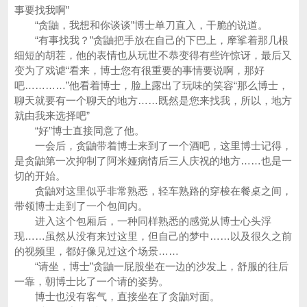
事要找我啊”
“贪鼬，我想和你谈谈”博士单刀直入，干脆的说道。
“有事找我？”贪鼬把手放在自己的下巴上，摩挲着那几根
细短的胡茬，他的表情也从玩世不恭变得有些许惊讶，最后又
变为了戏谑“看来，博士您有很重要的事情要说啊，那好
吧…………”他看着博士，脸上露出了玩味的笑容“那么博士，
聊天就要有一个聊天的地方……既然是您来找我，所以，地方
就由我来选择吧”
“好”博士直接同意了他。
一会后，贪鼬带着博士来到了一个酒吧，这里博士记得，
是贪鼬第一次抑制了阿米娅病情后三人庆祝的地方……也是一
切的开始。
贪鼬对这里似乎非常熟悉，轻车熟路的穿梭在餐桌之间，
带领博士走到了一个包间内。
进入这个包厢后，一种同样熟悉的感觉从博士心头浮
现……虽然从没有来过这里，但自己的梦中……以及很久之前
的视频里，都好像见过这个场景……
“请坐，博士”贪鼬一屁股坐在一边的沙发上，舒服的往后
一靠，朝博士比了一个请的姿势。
博士也没有客气，直接坐在了贪鼬对面。