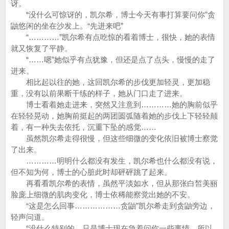
讶。
“没什么可惊讶的，凯尔希，博士今天有事打算要问你”贪
鼬悠闲的坐在沙发上。“先进来吧”
“…………”凯尔希有点吃惊的看着博士，很快，她的表情
就又恢复了平静。
“……嗯”她似乎有点犹豫，但还是点了点头，慢慢的走了
进来。
相比起以往的她，这回凯尔希的步伐更加轻灵，更加稳
重，没有以前果断干练的样子，她从门口走了进来。
博士看着她走进来，突然又注意到…………她的胸前似乎
在轻轻晃动，她胸前挺起的两团圆弧随着她的步伐上下轻轻颠
着，有一种失去依托，沉重下坠的感觉……
虽然凯尔希走得很慢，但这些细微的变化依旧被博士察觉
了出来。
…………明明什么都没有发生，凯尔希也什么都没有说，
但不知为何，博士的心脏此时却砰砰跳了起来。
再看看凯尔希的表情，虽然平淡如水，但从那张白皙美丽
脸庞上细微的肌肉变化，博士依稀能察觉出她的不安。
“这是怎么回事………………贪鼬”凯尔希走到贪鼬旁边，
轻声问道。
“没什么特别的，只是博士现在急着问你一些事情，所以