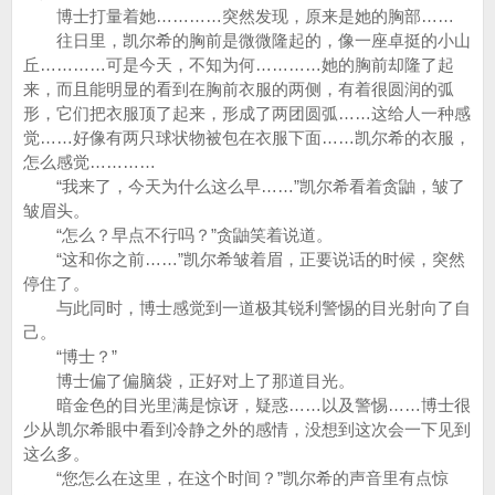
博士打量着她…………突然发现，原来是她的胸部……
往日里，凯尔希的胸前是微微隆起的，像一座卓挺的小山
丘…………可是今天，不知为何…………她的胸前却隆了起
来，而且能明显的看到在胸前衣服的两侧，有着很圆润的弧
形，它们把衣服顶了起来，形成了两团圆弧……这给人一种感
觉……好像有两只球状物被包在衣服下面……凯尔希的衣服，
怎么感觉…………
“我来了，今天为什么这么早……”凯尔希看着贪鼬，皱了
皱眉头。
“怎么？早点不行吗？”贪鼬笑着说道。
“这和你之前……”凯尔希皱着眉，正要说话的时候，突然
停住了。
与此同时，博士感觉到一道极其锐利警惕的目光射向了自
己。
“博士？”
博士偏了偏脑袋，正好对上了那道目光。
暗金色的目光里满是惊讶，疑惑……以及警惕……博士很
少从凯尔希眼中看到冷静之外的感情，没想到这次会一下见到
这么多。
“您怎么在这里，在这个时间？”凯尔希的声音里有点惊