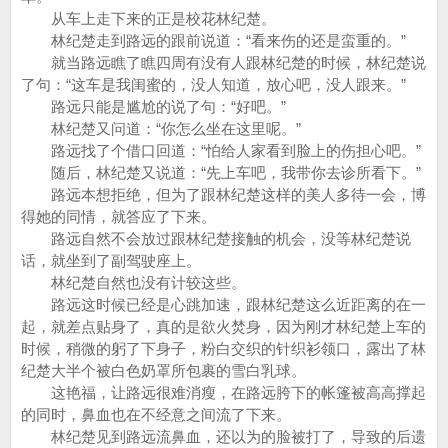
从车上走下来的正是校花林纪楚。
林纪楚走到路远的跟前说道：“看来伤的还是蛮重的。”
就当路远瞧了瞧四周有没有人跟林纪楚的时候，林纪楚说
了句：“这车是我闺蜜的，没人知道，放心吧，没人跟来。”
路远只能是尴尬的说了句：“好吧。”
林纪楚又问道：“你怎么坐在这里呢。”
路远找了个借口回道：“怕给人家看到脸上的伤担心吧。”
随后，林纪楚又说道：“先上车吧，我带你去诊所看下。”
路远本想拒绝，但为了跟林纪楚这样的美人多待一会，博
得她的同情，就答应了下来。
路远自然不会放过跟林纪楚接触的机会，没等林纪楚说
话，就坐到了副驾驶座上。
林纪楚自然也没有计较这些。
路远这时候已经是心跳加速，跟林纪楚这么近距离的在一
起，就差点贴身了，真的是欲火焚身，因为刚才林纪楚上车的
时候，稍微的躬了下身子，粉白交织的针织衫领口，露出了林
纪楚大半个被白色奶罩所包裹的雪白乳球。
这艳福，让路远很难消瘦，在路远胯下的帐篷被高高撑起
的同时，鼻血也在不经意之间流了下来。
林纪楚见到路远流鼻血，还以为的脸被打了，导致的后遗