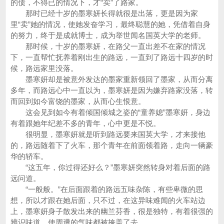
的债，不得已的情况下，才“卖”了路家。
那时已经十岁的墨寒妍长得就很是出落，更是因为家
里“卖”她的情况，使她发奋学习，最终聪慧的她，凭借着自身
的努力，终于是成就博士，成为举世闻名国英大学的老师。
那时候，十岁的墨寒妍，在路父一直出差不在家的情况
下，一直帮忙抚养着刚出生的路远，一直到了路远十四岁的时
候，路远家里没落。
墨寒妍却是被意外发达的墨家重新领回了墨家，从而分离
多年，而路远心中一直以为，墨寒妍是因为嫌弃路家没落，转
而回到如今富饶的墨家，从而心生恨意。
这会见到如今有着倾国倾城之姿的“童养媳”墨寒妍，身边
有着跟她年纪差不多的青年，心中更是不悦。
很明显，墨寒妍就是听到路远要来国英大学，才来接他
的，路远随着下了火车，那个青年在前面领着路，走向一辆豪
华的轿车。
“这五年，你过得还好么？”墨寒妍突然转身对着后面的路
远问道。
“一般般。”在后面跟着的路远五味杂陈，有些卑微的思
想，所以才跟在她后面，只不过，在这异味难闻的火车站边
上，墨寒妍身子散发出来的幽兰芬香，很是独特，有着很强的
辨识味道，使周遭的气味都被掩盖了去。