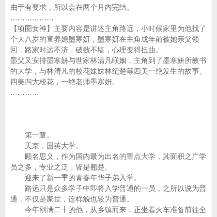
由于有要求，所以会在两个月内完结。
………………
【项圈女神】主要内容是讲述主角路远，小时候家里为他找了
个大八岁的童养媳墨寒妍，墨寒妍在主角成年前被她亲父领
回，路家时运不济，破败不堪，心理变得扭曲。
墨父又安排墨寒妍与世家林清凡联姻，主角到了墨寒妍所教书
的大学，与林清凡的校花妹妹林纪楚等四美一绝发生的故事。
四美四大校花，一绝老师墨寒妍。
…………
第一章。
天京，国英大学。
顾名思义，作为国内最为出名的重点大学，其面积之广学
员之多，专业之泛，皆是翘楚。
迎来了新一季的青春年华子弟入学。
路远只是众多学子中即将入学普通的一员，之所以说为普
通，不仅是家世，连样貌也较为普通。
今年刚满二十的他，从乡镇而来，正坐着火车准备前往全