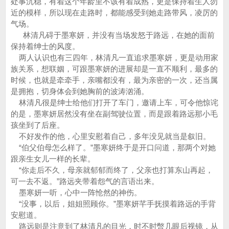
处事沉稳，有着这个年龄里不该有着成熟，更是保持着生人勿
近的模样，所以现在走路时，都能感受到她走路带风，凌厉的
气场。
林清凡碍于墨寒妍，并没有当场发怒于路远，在她的面前
保持着绅士的风度。
两人认识也有三四年，林清凡一直追求墨寒妍，更是动用家
族关系，想联姻，可跟墨寒妍的进展却是一直不顺利，最多的
时候，也就是牵牵手，亲嘴都没有，最为亲密的一次，还当属
是拥抱，切身体会到她胸前的波涛汹涌。
林清凡很是绅士给他们打开了车门，邀请上车，可令他惊诧
的是，墨寒妍居然没有坐在副驾驶位置，而是跟着路远那小毛
孩坐到了后座。
不好发作的他，心里安慰着自己，多年没见就当是叙旧。
“伯父伯母怎么样了。”墨寒妍终于是开口问道，那两个对她
跟亲生女儿一样的长辈。
“你走后不久，母亲就郁郁而终了，父亲也打算东山再起，
可一去不返。”路远夹带着怨气的言语出来。
墨寒妍一听，心中一阵怆然的神伤。
“没事，以后，姐姐照顾你。”墨寒妍芊手抚摸着路远的手背
安慰道。
路远则是注意到了林清凡的目光，时不时暼几眼后视镜，从