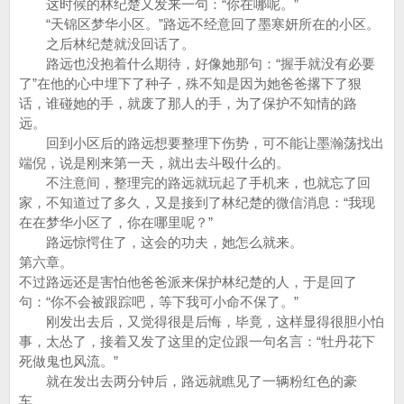
这时候的林纪楚又发来一句：“你在哪呢。”
“天锦区梦华小区。”路远不经意回了墨寒妍所在的小区。
之后林纪楚就没回话了。
路远也没抱着什么期待，好像她那句：“握手就没有必要
了”在他的心中埋下了种子，殊不知是因为她爸爸撂下了狠
话，谁碰她的手，就废了那人的手，为了保护不知情的路
远。
回到小区后的路远想要整理下伤势，可不能让墨瀚荡找出
端倪，说是刚来第一天，就出去斗殴什么的。
不注意间，整理完的路远就玩起了手机来，也就忘了回
家，不知道过了多久，又是接到了林纪楚的微信消息：“我现
在在梦华小区了，你在哪里呢？”
路远惊愕住了，这会的功夫，她怎么就来。
第六章。
不过路远还是害怕他爸爸派来保护林纪楚的人，于是回了
句：“你不会被跟踪吧，等下我可小命不保了。”
刚发出去后，又觉得很是后悔，毕竟，这样显得很胆小怕
事，太怂了，接着又发了这里的定位跟一句名言：“牡丹花下
死做鬼也风流。”
就在发出去两分钟后，路远就瞧见了一辆粉红色的豪
车。