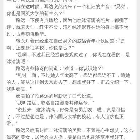
就在这时候，耳边突然传来了一个粗狂的声音：“兄弟，
你也是国英大学的新生么？”
路远一下便有点尴尬，因为他瞧沐清漓的照片，都痴了
迷，貌若天仙，纤尘不染，清雅纯净形容在她的身上毫不为
过，古典鹅蛋脸型。
转头对着已经坐在自己身旁的威猛青年小伙回道：“是
啊，正要赶往学校，你也是么？”
“是啊，不过我已经提前去观察过了，你现在在看的，是
沐清漓吧.”
路远有些惊讶的问道：“难道，你认识她？”
“见过一面，不过她人气太高了，靠近都靠近不了，追她
的人，能从这排到天京市去了，想想就好了，正式介绍一下，
我叫秦昊。”
秦昊拍了拍路远的肩膀叹了口气说道。
“我叫路远，取名自路漫漫其修远兮。”
“说起来，这沐清漓，好像是有男朋友，哎，真是可惜
了，不过想想也是，作为国英大学的校花，有人追求也正
常。”
路远又瞧着封面上沐清漓的美照，不禁是心生怨艾，这么
漂亮的美女，居然会被人操，要是自己也能够享用就好了。