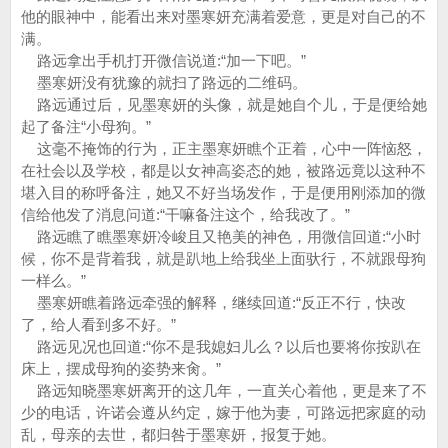
他的眼神中，能看出来对墨寒妍充满着爱意，更是对自己的不
满。
路远拿出手机打开微信说道:“加一下吧。”
墨寒妍没有犹豫的就扫了路远的二维码。
路远通过后，见墨寒妍的头像，就是她自个儿，于是便给她
起了备注“小母狗。”
这毫不掩饰的行为，正主墨寒妍瞧个正着，心中一阵恼怒，
在社会以及学校，都是以女神高姿态的她，被路远竟以这种不
堪入目的称呼备注，她又不好当场发作，于是便用刚添加的微
信给他发了消息问道:“干嘛备注这个，给我改了。”
路远瞧了瞧墨寒妍冷峻且又艳美的神色，用微信回道:“小时
候，你不是背着我，就是趴地上给我坐上面驮行，不就跟母狗
一样么。”
墨寒妍瞧着路远牵强的解释，继续回道:“反正不行，快改
了，给人看到多不好。”
路远见况也回道:“你不是我媳妇儿么？以后也要将你按趴在
床上，摆成母狗的姿势来肏。”
路远知晓墨寒妍离开的这几年，一直关心着他，更是来了不
少的电话，许诺会遵从约定，嫁于他为妻，可路远把家庭的动
乱，母亲的去世，都归咎于墨寒妍，报复于她。