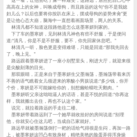
这一看，让他去吃了屎一样难受，这路远，居然把自己心中
高高在上的女神，叫唤成母狗，而且路远的这句“你不是我媳
妇儿么？以后也要将你按趴在床上，摆成母狗的姿势来肏”更
是让他心态大崩，脑海中一直想着画面场景，两人的关系。
林清凡都不知道这段路他是怎么送墨寒妍到家的。
下了车的墨寒妍，见到林清凡神色有些不舒服，于是便问
道:“清凡，你是不是不舒服，要不，你先回家休息吧。”
林清凡一听，脸色更是变得难堪，只能是回道:“那我先回去
了，晚上见。”
路远跟着墨寒妍进了一座小别墅里头，刚进大厅，就迎来很
是尖酸刻薄的目光。
那双眼睛，正是来自于墨寒妍生父墨瀚荡，墨瀚荡带着来历
不善的语气瞧着女儿领进来的寒酸小男孩说道:“多少钱，你开
个价，寒妍是不可能嫁给你的，别想癞蛤蟆吃天鹅肉。”
墨寒妍听父亲这咄咄逼人的话语，甚是不悦的回道:“你再这
样，我就搬出去住，再也不认这个家。”
说完，就拉着路远的手走往二楼。
墨寒妍带着路远到了一个她早就收拾好的房间说道:“别理
他，你就安心住这儿吧，当成自己家就好。”
路远早就被墨瀚荡倒打一耙的话给气得很是生闷，再加一路
上，被墨寒妍这凹凸有致身材，精绝美艳的脸蛋弄得浑身燥