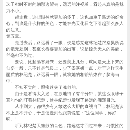
珠子都时不时的朝那边望去，远远的注视着，看起来真的是魅
力不小。
越走近，这些眼神就更加的多了，这也加重了路远的好奇
心，到底是什么样的美色，才能在光天化日之下引起那么多人
的注意。
第五章。
走过去后，路远看了一眼，便是感觉这林纪楚跟秦昊所说
的毫无差别，甚至长得要更加的出落，说是惊为天人的美貌，
丝毫都不为过。
要说，比起墨寒妍来，还要美上几分，就同是天上下来的
仙姿一般，只不过是气质上，少了墨寒妍一点，对于这样天生
丽质的林纪楚，路远看一眼，就将她的相貌给烙在了脑海当
中。
不知不觉的，跟痴迷失了魂似的。
由于是看得太入迷，在原地待了有半分钟，就这么眼珠子
直勾勾的盯着林纪楚，使林纪楚也发现了路远的痴迷目光。
从小到大，都很少有人敢这么大胆的直视自己，林纪楚谈
不上是不开心，于是便走到他跟前说道：“这位同学，你好
呀。”
听到林纪楚天籁般的音色，路远这才回过神来，习惯性的