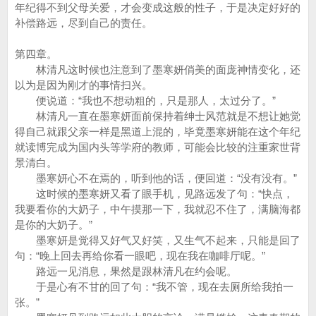
年纪得不到父母关爱，才会变成这般的性子，于是决定好好的
补偿路远，尽到自己的责任。
第四章。
林清凡这时候也注意到了墨寒妍俏美的面庞神情变化，还
以为是因为刚才的事情扫兴。
便说道：“我也不想动粗的，只是那人，太过分了。”
林清凡一直在墨寒妍面前保持着绅士风范就是不想让她觉
得自己就跟父亲一样是黑道上混的，毕竟墨寒妍能在这个年纪
就读博完成为国内头等学府的教师，可能会比较的注重家世背
景清白。
墨寒妍心不在焉的，听到他的话，便回道：“没有没有。”
这时候的墨寒妍又看了眼手机，见路远发了句：“快点，
我要看你的大奶子，中午摸那一下，我就忍不住了，满脑海都
是你的大奶子。”
墨寒妍是觉得又好气又好笑，又生气不起来，只能是回了
句：“晚上回去再给你看一眼吧，现在我在咖啡厅呢。”
路远一见消息，果然是跟林清凡在约会呢。
于是心有不甘的回了句：“我不管，现在去厕所给我拍一
张。”