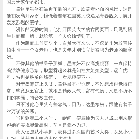
国最为繁华的都市。
路远单独坐在靠近车窗的地方，欣赏着外面的风景，这是
他初次离开家乡，憧憬着能够在国英大校遇见青春靓女，展开
轰轰烈烈的爱情。
漫长的无聊时间，他打开国英大学的官网页面，只见到招
生封面那一版，就给第一个人给惊愣到了。
作为版面上首页头个，自然大有来头，不仅是作为校宣传
招生唯一一个女老师，也是去年才刚读完博被聘为老师的墨寒
妍。
不像其他的书呆子那样，墨寒妍不仅高挑靓丽，一直保持
着活泼健康形象，脸型看起来就是知性大姐姐类型，端庄优
雅，特别是胸前的峰峦，一看规模便不小。
对于墨寒妍上头版，路远虽有些惊讶，不过想想也觉得正
常，毕竟从五官上，就很是精致大气，富有气质，又是不折不
扣的学霸，符合校宣传。
只不过他心里头有些怨气，因为，这墨寒妍，跟他有着千
丝万缕的关系。
当见到第二个人时，一瞬间，便感惊为天人这成语用来形
容她的美境界最高时，简直是毫不为过。
此人便是从小学舞，获得过多次国内艺术大奖，以及小小
年纪，就获邀出国演出的沐清漓......