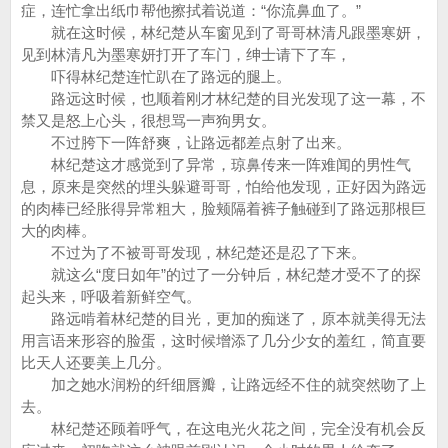
症，连忙拿出纸巾帮他擦拭着说道：“你流鼻血了。”
就在这时候，林纪楚从车窗见到了哥哥林清凡跟墨寒妍，
见到林清凡为墨寒妍打开了车门，绅士请下了车，
吓得林纪楚连忙趴在了路远的腿上。
路远这时候，也顺着刚才林纪楚的目光发现了这一幕，不
禁又是怒上心头，很想骂一声狗男女。
不过胯下一阵舒爽，让路远都差点射了出来。
林纪楚这才感觉到了异常，琼鼻传来一阵难闻的男性气
息，原来是突然的埋头躲避哥哥，怕给他发现，正好因为路远
的肉棒已经胀得异常粗大，脸颊隔着裤子触碰到了路远那根巨
大的肉棒。
不过为了不被哥哥发现，林纪楚还是忍了下来。
就这么“度日如年”的过了一分钟后，林纪楚才受不了的探
起头来，呼吸着新鲜空气。
路远啃着林纪楚的目光，更加的痴迷了，原本就美得无法
用言语来形容的脸蛋，这时候增添了几分少女的羞红，简直要
比天人还要美上几分。
加之她水润粉的纤细唇瓣，让路远经不住的就突然吻了上
去。
林纪楚还顾着呼气，在这电光火花之间，完全没有机会反