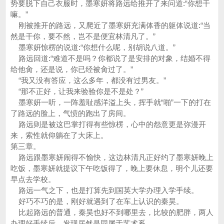
势要脱下自己衣服时，墨寒妍将路远给推开了来问道:“你想干
嘛。”
刚被推开的路远，又爬近了墨寒妍充满体香的躯体说道:“当
然是干你，要不然，岂不是便宜林清凡了。”
墨寒妍惊楞的说道:“你想什么呢，别胡说八道。”
路远回道:“难道不是吗？你都说了是安排的对象，结婚不得
给他肏，还是说，你已经被肏过了。”
“我又没有答应，这么多年，都没有过男友。”
“那不正好，让我来验验你是不是处？”
墨寒妍一听，一阵羞耻感洋溢上头，挥手就“啪”一下的打在
了路远的脸上，气愤的跑出了房间。
路远则是被这巴掌打得有些惊楞，心中的怨意更是弥漫开
来，索性就仰躺在了大床上。
第三章。
路远跟墨寒妍闹得不愉快，这边林清凡正好约了墨寒妍晚上
吃饭，墨寒妍就提议下午吃饭得了，晚上要休息，明个儿还要
早点去学校。
路远一气之下，也是打算先到国英大学办理入学手续。
好巧不巧的是，刚好就遇到了在车上认识的秦昊。
比起路远的普通，秦昊也好不到哪里去，比较的肥胖，两人
办理好手续后，发现居然是同属于艺术系。