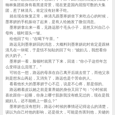
翰林集团前身有着黑道背景，现在更是国内屈指可数的大集
团，惹了林清凡，肯定没有好果子吃。
就在现在恢复正常，林清凡跟墨寒妍坐下来吃点心的时候，
墨寒妍的手机振动了起来，是有人给她发了微信消息。
墨寒妍拿出来一看，见路远那个毛头小子，居然又叫自己小
母狗，顿时眉头一皱。
给他回了句：“在喝下午茶。”
路远见到墨寒妍回的消息，大概料到墨寒妍此时肯定是跟林
清凡在一块呢，于是恬不知耻的回了句：“媳妇儿，我想看你
的大奶子。”
墨寒妍一看，脸顿时就黑了下来，回道：“你小子这些年怎
么变得这么流氓了。”
可转念一想，路远的母亲在自己离开后就去世了，而他父亲
则是想东山再起，又消失了，路远也是个苦命的人。
看着他长大的墨寒妍于心不忍，说是不心疼，那是假的。
路远赖着皮以她之前是童养媳的身份又回了句：“小时候就
喜欢跟你一起睡，你身上哪寸肌肤我没有瞧见过的，现在是我
媳妇儿，还不能瞧上一眼么？”
墨寒妍也没有想到，路远小时候的事情还记得这么的清楚，
误以为自己对他的影响，还是很大，可能是伤害到他，关键的