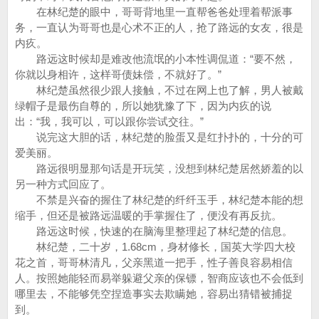
在林纪楚的眼中，哥哥背地里一直帮爸爸处理着帮派事
务，一直认为哥哥也是心术不正的人，抢了路远的女友，很是
内疚。
路远这时候却是难改他流氓的小本性调侃道：“要不然，
你就以身相许，这样哥债妹偿，不就好了。”
林纪楚虽然很少跟人接触，不过在网上也了解，男人被戴
绿帽子是最伤自尊的，所以她犹豫了下，因为内疚的说
出：“我，我可以，可以跟你尝试交往。”
说完这大胆的话，林纪楚的脸蛋又是红扑扑的，十分的可
爱美丽。
路远很明显那句话是开玩笑，没想到林纪楚居然娇羞的以
另一种方式回应了。
不禁是兴奋的握住了林纪楚的纤纤玉手，林纪楚本能的想
缩手，但还是被路远温暖的手掌握住了，便没有再反抗。
路远这时候，快速的在脑海里整理起了林纪楚的信息。
林纪楚，二十岁，1.68cm，身材修长，国英大学四大校
花之首，哥哥林清凡，父亲黑道一把手，性子善良容易相信
人。按照她能轻而易举躲避父亲的保镖，智商应该也不会低到
哪里去，不能够凭空捏造事实去欺瞒她，容易出猜错被捕捉
到。