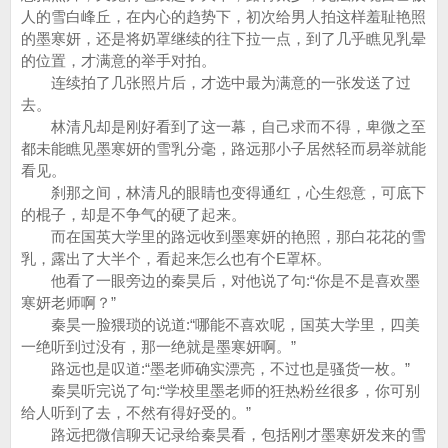
人的雪白峰丘，在内心的趋势下，初次给男人拍这样羞耻艳照
的墨寒妍，还是将奶罩继续的往下拉一点，到了几乎瞧见乳晕
的位置，才满意的举手对拍。
连续拍了几张照片后，才选中最为满意的一张发送了过
去。
林清凡却是刚好看到了这一幕，自己求而不得，卑微之至
都未能瞧见墨寒妍的雪乳分毫，路远那小子居然轻而易举就能
看见。
刹那之间，林清凡的眼睛也变得通红，心生怨意，可底下
的棍子，却是不争气的硬了起来。
而在国英大学里的路远收到墨寒妍的艳照，那白花花的雪
乳，露出了大半个，看起来怎么也有个E罩杯。
他看了一眼旁边的秦昊后，对他说了句:“你是不是喜欢墨
寒妍老师啊？”
秦昊一脸猥琐的说道:“哪能不喜欢呢，国英大学里，四美
一绝听到过没有，那一绝就是墨寒妍啊。”
路远也是叹道:“墨老师确实漂亮，不过也是骚货一枚。”
秦昊听完说了句:“学校里墨老师的狂热粉丝很多，你可别
给人听到了去，不然有得好受的。”
路远把微信聊天记录给秦昊看，包括刚才墨寒妍发来的雪