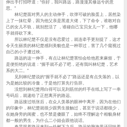
伸出手打招呼道：“你好，我叫路远，路漫漫其修远兮的意
思。”
林纪楚面对男人的主动伸手，吹弹可破的脸蛋上，居然染
上了一抹红晕，因为他父亲是黑道大佬，下了命令，谁敢对自
己的女儿不轨，就别想活了 ，谁碰自己宝贝女儿一下，他哪
手就得砍下来。
所以林纪楚不仅是没有恋爱过，就连牵手更别提了，这才
令天生丽质的林纪楚感到美貌也是一种罪过，害了几个窥视过
自己的小子遭过殃。
路远的这一伸手，有点让林纪楚害怕会给他惹来麻烦，于
是便拒绝的说道：“握手就不必了吧，还有我叫林纪楚，艺术
系的大二。”
见到林纪楚说的“握手就不必了”路远还是有点失落的，以
为是她比较的冷傲，于是他打算先行告辞。
没想到林纪楚用白得可以见到筋丝的纤手在纸上写了一串
号码后，就递给了正想离开的路远。
路远接过纸张后，在众人羡慕的眼神中离开，因为在他们
的印象中，林纪楚就很少跟男生接触过，甚至于说话都很少，
在她身旁的闺蜜，也不禁是傻眼了，始终不理解这个相貌身材
都一般的男生，为什么二小姐会跟他说话。
秦昊跟着路远来到一处树下之后，路远的脑海里还回味着