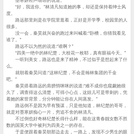
墨寒妍轻声细语的说道。
“好，我送你。”林清凡知道她的事，却还是保持着绅士风
度。
路远那里则是在学院里逛着，正好是开学季，校园里的人
很多。
没一会，秦昊就兴奋的跑过来叫喊着:“卧槽，你猜我看见
谁了。”
路远不以为然的说道:“谁啊？”
“四美一绝中的林纪楚，大校花一枚耶，真有眼福今天。”
一听到美女，路远也是来了精神，不过似乎是想起来了什
么。
就朝着秦昊问道:“这林纪楚，不会是翰林集团的千金
吧。”
秦昊搭着路远的肩膀悄咪咪的说道:“难不成你也窥觑她很
久了，调查得这么清楚，可得小心点，这妞儿可是带刺的，凭
着她的家世背景，分分钟能让你在人间蒸发。”
路远倒不是因为早有预谋，只是他知道，林纪楚的哥哥，
就是对墨寒妍痴心一片，穷追不舍的林清凡。
不过倒也好奇林纪楚长得什么样，能在这青春靓女数不胜
数的国英大学中被列为四美之一的存在。
于是便跟着秦昊朝那边走去，一路上，发现不少男生的眼