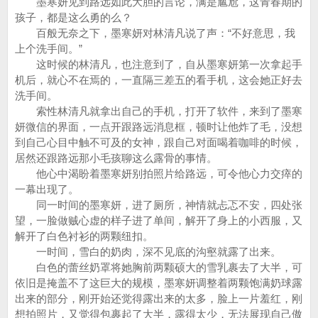
墨寒妍见到路远如此大胆的言论，满是尴尬，这青春期的
孩子，都是这么勇的么？
百般无奈之下，墨寒妍对林清凡说了声：“不好意思，我
上个洗手间。”
这时候的林清凡，也注意到了，自从墨寒妍第一次拿起手
机后，就心不在焉的，一直隔三差五的看手机，这会她正好去
洗手间。
索性林清凡就拿出自己的手机，打开了软件，来到了墨寒
妍微信的界面，一点开跟路远消息框，顿时让他炸了毛，没想
到自己心目中触不可及的女神，跟自己对面喝着咖啡的时候，
居然还跟路远那小毛孩聊这么露骨的事情。
他心中渴盼着墨寒妍别拍照片给路远，可令他心力交瘁的
一幕出现了。
同一时间的墨寒妍，进了厕所，神情就忐忑不安，四处张
望，一脸做贼心虚的样子进了单间，解开了身上的小西服，又
解开了白色衬衫的两颗纽扣。
一时间，雪白的奶肉，深不见底的沟壑就露了出来。
白色的蕾丝奶罩将她胸前两颗硕大的雪乳裹去了大半，可
依旧是掩盖不了这巨大的规模，墨寒妍调整着两颗饱满奶球露
出来的部分，刚开始还觉得露出来的太多，脸上一片羞红，刚
想拍照片，又觉得包裹起了大半，露得太少，无法展现自己傲