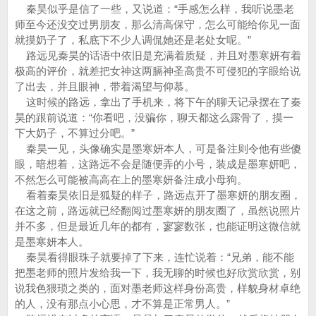
秦昊似乎是信了一些，又说道：“手感怎么样，我听说墨老
师至今还没交过男朋友，那么清高保守，怎么可能给你见一面
就摸奶子了，私底下不少人调侃她还是老处女呢。”
路远见秦昊的话语中依旧是充满着质疑，并且对墨寒妍有着
极高的评价，就差把女神这两膈神圣高贵不可侵犯的字眼给说
了出去，并且眼神，带着渴望与仰慕。
这时候的路远，拿出了手机来，将下午的聊天记录摆在了秦
昊的跟前说道：“你看吧，没骗你，聊天都这么露骨了，摸一
下大奶子，不算过分吧。”
秦昊一见，头像确实是墨寒妍本人，可是备注则令他有些傻
眼，暗想着，这路远不会是随便弄的小号，装成是墨寒妍吧，
不然怎么可能被高高在上的墨寒妍备注成小母狗。
看着秦昊依旧是狐疑的样子，路远点开了墨寒妍的朋友圈，
在这之前，路远就已经翻阅过墨寒妍的朋友圈了，虽然说照片
并不多，但是最近几年的都有，寥寥数张，也能证明这微信就
是墨寒妍本人。
秦昊看得眼珠子就要掉了下来，连忙说着：“兄弟，能不能
把墨老师的照片发给我一下，我无聊的时候也好欣赏欣赏，别
说我色猥琐之类的，面对墨老师这样身份高贵，样貌身材卓绝
的人，没有那点小心思，才不算是正常男人。”