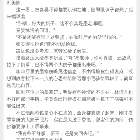
乳美照。
这一看，把秦昊吓得都要趴倒在地，随即眼珠子都亮了起
来端详着
“卧槽，好大的奶子。这不会真是墨老师吧。
秦昊惊愕的问道。”
“不是还能有谁？这骚货，在咖啡厅的厕所里拍的。”
秦昊连忙说道:“能不能发给我。”
路远也没多考虑，就转发给了秦昊。
接着路远又给墨寒妍发了句:“墨老师，你可真骚，还故意
拉下了奶罩，巴不得两个大奶子都露出来吧。”
咖啡厅里的墨寒妍瞧见这信息，不由得脸皮红得发麻，没
想到故意拉下来一点的心思都给路远那小毛孩给戳破了，简直
是无地自容。
回到座位上的墨寒妍，明显有些神情的不自在，林清凡也
不好问那些事情，毕竟自己悄摸摸在墨寒妍手机下了病毒可不
能说出来。
不过他此时也是心不在焉的，全身都要烧了起来，刚才看
墨寒妍的大奶子照片，实在是太过于香艳，那宏伟的胸部，仿
佛都要弹出了屏幕来。
“我有些不舒服，要不，还是先回去吧。”