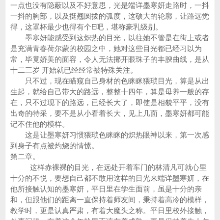
一点也没有隐蔽以及不好意思，光是端详墨寒妍走路时，一抖
一抖的胸部，以及挺翘圆拔的弧度，这硕大的轮廓，让路远觉
得，这罩杯最少也得有个E吧，堪称豪乳级别。
墨寒妍能感受到这炽热的目光，以往她不管是在街上或者
是充满青春荷尔蒙的校园之中，她对这些目光都已经习以为
常，毕竟娇美的面容，令人无法挪开眼珠子的丰腴曲线，是从
十二三岁 开始就已经经常被特殊关注。
只不过，现在瞄窥自己身材的色眯眯猥琐目光，算是从出
生起，就给自己带大的路远，整整十四年，算是母养一般的存
在，只不过现下的路远，已经长大了，即使是相貌平平，没有
出奇的特采，要不是从小看着长大，见上几面，墨寒妍都可能
记不住他的模样。
这是让墨寒妍习惯猥琐色眯眯的炽热眼神以来，第一次感
到身子有点被灼烧的情愫。
第二章。
这样赤裸裸的目光，在远处开着车门的林清凡可就心里
十分的不悦，要想自己都不敢用这样的目光来端详墨寒妍，在
他所接触认知的墨寒妍，平日里在学生面前，虽是十分的亲
和，但跟他们的距离一直保持着师友间，秉持着高冷的模样，
教学时，更是认真严肃，有着大魔头之称。平日里校外接触，