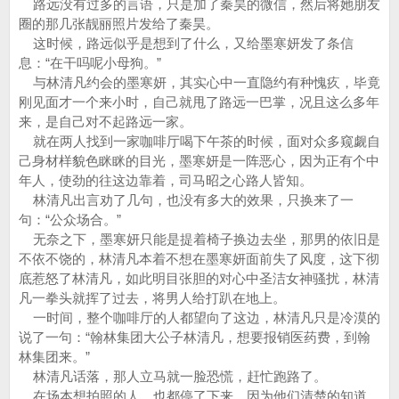
路远没有过多的言语，只是加了秦昊的微信，然后将她朋友
圈的那几张靓丽照片发给了秦昊。
这时候，路远似乎是想到了什么，又给墨寒妍发了条信
息：“在干吗呢小母狗。”
与林清凡约会的墨寒妍，其实心中一直隐约有种愧疚，毕竟
刚见面才一个来小时，自己就甩了路远一巴掌，况且这么多年
来，是自己对不起路远一家。
就在两人找到一家咖啡厅喝下午茶的时候，面对众多窥觑自
己身材样貌色眯眯的目光，墨寒妍是一阵恶心，因为正有个中
年人，使劲的往这边靠着，司马昭之心路人皆知。
林清凡出言劝了几句，也没有多大的效果，只换来了一
句：“公众场合。”
无奈之下，墨寒妍只能是提着椅子换边去坐，那男的依旧是
不依不饶的，林清凡本着不想在墨寒妍面前失了风度，这下彻
底惹怒了林清凡，如此明目张胆的对心中圣洁女神骚扰，林清
凡一拳头就挥了过去，将男人给打趴在地上。
一时间，整个咖啡厅的人都望向了这边，林清凡只是冷漠的
说了一句：“翰林集团大公子林清凡，想要报销医药费，到翰
林集团来。”
林清凡话落，那人立马就一脸恐慌，赶忙跑路了。
在场本想拍照的人，也都停了下来，因为他们清楚的知道，