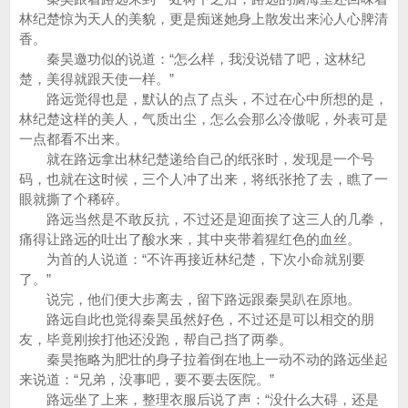
林纪楚惊为天人的美貌，更是痴迷她身上散发出来沁人心脾清
香。
秦昊邀功似的说道：“怎么样，我没说错了吧，这林纪
楚，美得就跟天使一样。”
路远觉得也是，默认的点了点头，不过在心中所想的是，
林纪楚这样的美人，气质出尘，怎么会那么冷傲呢，外表可是
一点都看不出来。
就在路远拿出林纪楚递给自己的纸张时，发现是一个号
码，也就在这时候，三个人冲了出来，将纸张抢了去，瞧了一
眼就撕了个稀碎。
路远当然是不敢反抗，不过还是迎面挨了这三人的几拳，
痛得让路远的吐出了酸水来，其中夹带着猩红色的血丝。
为首的人说道：“不许再接近林纪楚，下次小命就别要
了。”
说完，他们便大步离去，留下路远跟秦昊趴在原地。
路远自此也觉得秦昊虽然好色，不过还是可以相交的朋
友，毕竟刚挨打他还没跑，帮自己挡了两拳。
秦昊拖略为肥壮的身子拉着倒在地上一动不动的路远坐起
来说道：“兄弟，没事吧，要不要去医院。”
路远坐了上来，整理衣服后说了声：“没什么大碍，还是