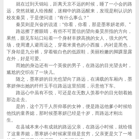
就在过到天锦站，距离天京不远的时候，睡了一小会的路
远，突然就被人给推醒，迷糊中的路远醒来，发现是刚认识的
校友秦昊，于是便问道：“有什么事么？”
秦昊则是兴奋的说道：“你看，你看，那是墨寒妍老师。”
路远擦了擦眼睛，有些不可置信的望向秦昊所指的方向，
果然，眼见车站口站着一个身材丰腴高挑的女人，强大的气
场，使周遭人避而远之，穿着米黄色的小西服，内衬是黑色，
下身却是九分裤，穿着银白色的低跟鞋，美丽粉嫩的脚踝显露
在外，好是可爱。
而她的身边还有一个英俊的男子，在路远的目光望去时，
尴尬的交织在了一块儿。
随之，墨寒妍的目光也望向了路远，在满载的车厢内，墨
寒妍伸出她的纤纤玉手往路远这里招摇，示意他下车。
路远心中虽有不悦，可还是在无数人羡慕中的目光朝着她
那边走去。
是的，这个万千人所仰慕的女神，便是路远他爹小时候给
他找的童养媳，那时候墨寒妍已经是十岁，而路远才刚出
生。
在县城本来小有成就的路远父亲，在路远小时候，就给领
了这童养媳，墨寒妍小时候家里很是贫穷，父亲更是欠了一堆