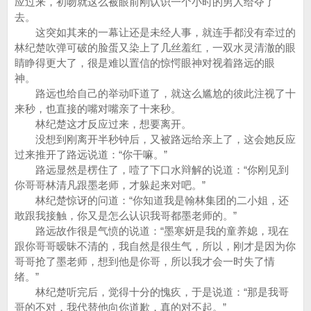
应过来，初吻就这么被眼前刚认识一个小时的男人给夺了
去。
这突如其来的一幕让还是未经人事，就连手都没有牵过的
林纪楚吹弹可破的脸蛋又染上了几丝羞红，一双水灵清澈的眼
睛睁得更大了，很是难以置信的惊愕眼神对视着路远的眼
神。
路远也给自己的举动吓道了，就这么尴尬的彼此注视了十
来秒，也直接的嘴对嘴亲了十来秒。
林纪楚这才反应过来，想要离开。
没想到刚离开半秒钟后，又被路远给亲上了，这会她反应
过来推开了路远说道：“你干嘛。”
路远显然是楞住了，噎了下口水辩解的说道：“你刚见到
你哥哥林清凡跟墨老师，才躲起来对吧。”
林纪楚惊讶的问道：“你知道我是翰林集团的二小姐，还
敢跟我接触，你又是怎么认识我哥都墨老师的。”
路远故作很是气愤的说道：“墨寒妍是我的童养媳，现在
跟你哥哥暧昧不清的，我自然是很生气，所以，刚才是因为你
哥哥抢了墨老师，想到他是你哥，所以我才会一时失了情
绪。”
林纪楚听完后，觉得十分的愧疚，于是说道：“那是我哥
哥的不对，我代替他向你道歉，真的对不起。”