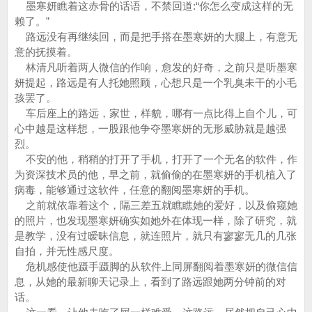
墨寒妍瞧着这赤骨的话语，不禁回道:“你怎么变成这样的无
赖了。”
路远没有再继续回，而是把手搭在墨寒妍的大腿上，有意无
意的抚摸着。
林清凡听着两人微信的作响，愈发的好奇，之前只是听墨寒
妍提起，路远是有人托她照顾，心想只是一个乳臭未干的小毛
孩罢了。
车后座上的路远，家世，样貌，哪有一点比得上自个儿，可
心中越是这样想，一股跟他争夺墨寒妍的无形威胁就是越强
烈。
不安的他，稍稍的打开了手机，打开了一个无名的软件，作
为资深技术员的他，早之前，就偷偷的在墨寒妍的手机植入了
病毒，能够通过这软件，任意的翻阅墨寒妍的手机。
之前就依靠着这个，隔三差五就瞧瞧她的爱好，以及偷窥她
的照片，也发现墨寒妍确实如她外在体现一样，除了研究，就
是教学，没有过暧昧信息，就连照片，就只有寥寥无几的几张
自拍，并无性感尺度。
危机感使他蹑手蹑脚的从软件上同屏翻阅着墨寒妍的微信信
息，从她的最新聊天记录上，看到了路远跟她两分钟前的对
话。