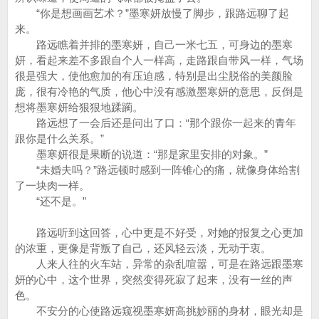
“你是想画画艺术？”墨寒妍放慢了脚步，跟路远聊了起
来。
路远瞧着并排的墨寒妍，自己一米七五，可身边的墨寒
妍，看起来差不多跟自个人一样高，走路跟自带风一样，气场
很是强大，使他愈加的有压迫感，特别是出尘脱俗的美颜脸
庞，很有冷艳的气质，他心中没有感激墨寒妍的意思，反倒是
想将墨寒妍给狠狠地蹂躏。
路远想了一会后还是问出了口：“那个跟你一起来的青年
跟你是什么关系。”
墨寒妍很是果断的说道：“那是家里安排的对象。”
“未婚夫吗？”路远顿时感到一阵锥心的痛，就像身体给割
了一块肉一样。
“还不是。”
路远听到这回答，心中更是不好受，对她的报复之心更加
的浓重，更像是背叛了自己，还风轻云淡，无动于衷。
人来人往的火车站，异常的杂乱喧嚣，可是在路远跟墨寒
妍的心中，这个世界，突然变得死寂了起来，没有一丝的声
色。
不安分的心使路远窥视墨寒妍高挑妙丽的身材，眼光却是