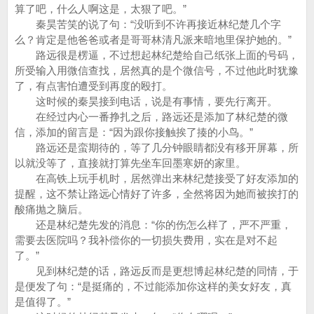
算了吧，什么人啊这是，太狠了吧。”
秦昊苦笑的说了句：“没听到不许再接近林纪楚几个字
么？肯定是他爸爸或者是哥哥林清凡派来暗地里保护她的。”
路远很是楞逼，不过想起林纪楚给自己纸张上面的号码，
所受输入用微信查找，居然真的是个微信号，不过他此时犹豫
了，有点害怕遭受到再度的殴打。
这时候的秦昊接到电话，说是有事情，要先行离开。
在经过内心一番挣扎之后，路远还是添加了林纪楚的微
信，添加的留言是：“因为跟你接触挨了揍的小鸟。”
路远还是蛮期待的，等了几分钟眼睛都没有移开屏幕，所
以就没等了，直接就打算先坐车回墨寒妍的家里。
在高铁上玩手机时，居然弹出来林纪楚接受了好友添加的
提醒，这不禁让路远心情好了许多，全然将因为她而被挨打的
酸痛抛之脑后。
还是林纪楚先发的消息：“你的伤怎么样了，严不严重，
需要去医院吗？我补偿你的一切损失费用，实在是对不起
了。”
见到林纪楚的话，路远反而是更想博起林纪楚的同情，于
是便发了句：“是挺痛的，不过能添加你这样的美女好友，真
是值得了。”