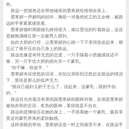
热。
路远一把就将还在帮他铺床的墨寒妍给推倒在床上。
墨寒妍一声娇呜的轻吟，胸前一对傲然屹立的玉女峰，被路
远的手掌紧紧揉抓着。
墨寒妍顿时两眼瞳孔睁得偌大，难以置信的盯着路远，这还
是她饱满峰丘第一次被男人摸到。
如此大胆的行经，让墨寒妍的心跳一下子变得急促起来，都
忘记了推开压在自己身上的路远。
路远也像是有恃无恐的态度，一只手隔着小西服揉抓还不
够，另一只手也大胆的抓向另一个豪乳。
“你干嘛，快放手。”
墨寒妍本应愤怒的话语，在怕父亲听到迁怒赶走路远的情况
下，显得是那么的低声无力。
“摸自己媳妇儿奶子怎么了，说起来，这豪乳，跟奶牛似
的。”
路远目光丝毫没有畏惧跟墨寒妍的眼眸对视，反倒是墨寒妍
被他赤骨的言语，炙热的眼神，看得很是不自在。
路远则是继续压在她的身上，一手抓着她一个豪乳，极其享
受这对豪乳带来的柔软触感。
这样亲昵的举动，墨寒妍还是一时之间接受不来，在路远手