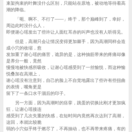
束架拘束的叶舞没什么区别，只能站在原地，被动地等待着高
潮的降临。
「呃、啊不、不行了——」终于，那个巅峰到了，幸好，
周边此时没什么人，
即便谢心瑶发出了些许让人面红耳赤的叫声也没有人听得见。
但是，高潮只会让情况变得更加棘手，因为高潮同样会造
成小穴的收缩，愈
发加重了谢心瑶的痛苦，诡异的是，这种抽筋带来的疼痛却像
是养分一般，竟然
慢慢地被快感所吸收，让谢心瑶感受到了一丝愉悦，而这种愉
悦叠加在高潮上，
谢心瑶没有注意到，自己的脸上不自觉地露出了些许有些扭曲
的表情，嘴角更是
留下了一条口水干涸后的印子。
另一方面，因为高潮时的痉挛，跳蛋的切换比刚才更加疯
狂，让谢心瑶接连
感受到了几次失重的快感，在短时间内竟然再次达到了高潮，
这回，本就比较脆
弱的小穴似乎终于燃尽了，不再抽动，也不再带来疼痛，有的