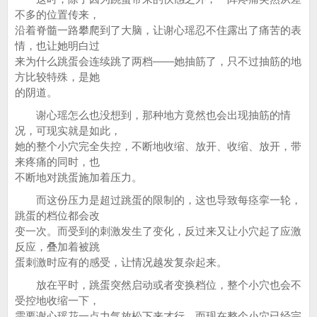
不多的位置传来，
沿着脊髓一路攀爬到了大脑，让谢心瑶忍不住露出了痛苦的表
情，也让她明白过
来为什么跳蛋会连续跳了两档——她抽筋了，只不过抽筋的地
方比较特殊，是她
的阴道。
谢心瑶怎么也没想到，那种地方竟然也会出现抽筋的情
况，可现实就是如此，
她的整个小穴完全失控，不断地收缩、放开、收缩、放开，带
来疼痛的同时，也
不断地对跳蛋施加着压力。
而这份压力是超过跳蛋的限制的，这也导致每痉挛一轮，
跳蛋的档位都会改
变一次。而受到的刺激发生了变化，反过来又让小穴起了应激
反应，叠加着被跳
蛋刺激时应有的感受，让情况越发复杂起来。
放在平时，跳蛋突然启动或者变换档位，整个小穴也会不
受控地收缩一下，
需要谢心瑶花一点力气放松下来才行，而现在整个小穴已经完