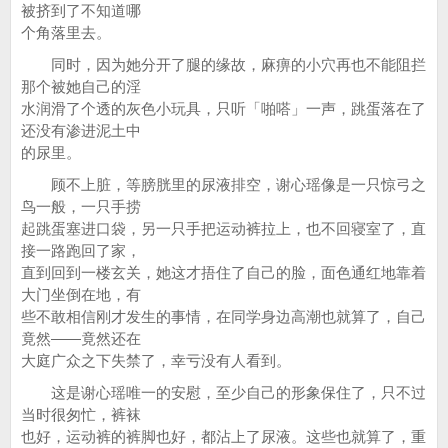
被挤到了不知道哪
个角落里去。
同时，因为她分开了腿的缘故，麻痹的小穴再也不能阻拦
那个被她自己的淫
水润滑了个透的灰色小玩具，只听「啪嗒」一声，跳蛋落在了
还没有渗进泥土中
的尿里。
顾不上脏，等膀胱里的尿液排空，谢心瑶像是一只惊弓之
鸟一般，一只手捞
起跳蛋塞进口袋，另一只手把运动裤拉上，也不回寝室了，直
接一路跑回了家，
直到回到一楼玄关，她这才捂住了自己的脸，面色通红地靠着
大门坐倒在地，有
些不敢相信刚才发生的事情，在同学身边高潮也就算了，自己
竟然——竟然还在
大庭广众之下失禁了，幸亏没有人看到。
这是谢心瑶唯一的安慰，至少自己的形象保住了，只不过
当时很匆忙，裤袜
也好，运动裤的裤脚也好，都沾上了尿液。这些也就算了，重