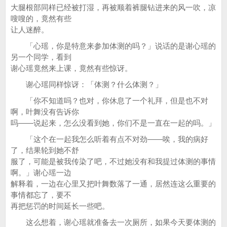
大腿根部同样已经被打湿，再被顺着裤腿钻进来的风一吹，凉
嗖嗖的，竟然有些
让人迷醉。
「心瑶，你是特意来参加体测的吗？」说话的是谢心瑶的
另一个同学，看到
谢心瑶竟然来上课，竟然有些惊讶。
谢心瑶同样惊讶：「体测？什么体测？」
「你不知道吗？也对，你休息了一个礼拜，但是也不对
啊，叶舞没有告诉你
吗——说起来，怎么没看到她，你们不是一直在一起的吗。」
「这个在一起我怎么听着有点不对劲——唉，我的病好
了，结果轮到她不舒
服了，可能是被我传染了吧，不过她没有和我提过体测的事情
啊。」谢心瑶一边
解释着，一边在心里又把叶舞数落了一通，居然连这么重要的
事情都忘了，要不
再把惩罚的时间延长一些吧。
这么想着，谢心瑶就准备去一次厕所，如果今天要体测的