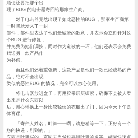
顺便还要把那个出
现了BUG 的电击器寄回给那家生产商。
对于电击器竟然出现了如此恶性的BUG ，那家生产商第
一时间就发来了一封
邮件，邮件里表达了他们最诚挚的歉意，并表示会立刻针对这
个BUG 进行修复，
并免费为她们调换，同时作为道歉的一环，他们还表示会免费
赠送另一款产品作
为补偿。
而且他们还着重强调，这款产品是他们一款已经成熟的产
品，绝对不会出现
类似的恶性BUG 的情况，完全可以放心使用。
将电击器放进盒子，再用胶带层层缠紧，确保不会被人看
出来是什么东西以
后，谢心瑶换上一身比较轻便的衣服出了门，因为今天下午是
体育课。
「寄件人姓名，叶舞——啊，请您稍等一下，正好有一个
您的快递，刚到的。」
东西是叶舞买的，寄回去当然也要用叶舞的名字，结果快递点