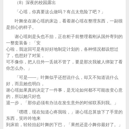
（8）深夜的校园露出
「心瑶，你真要这么做吗？有点太危险了吧？」
叶舞坐在谢心瑶的床边，看着谢心瑶在整理东西，一副很
是担心的样子。
谢心瑶则是头也不抬，正在柜子前整理着刚从国外寄到的
一整套装备：「安
心啦，我这回可是有好好地制定计划的，各种情况都设想过
了，也想好了对策，
可不像你，把人往外一丢就不管了，要是那次我被人绑架了看
你怎么办。」
「可是——」叶舞似乎还想说什么，却又不知道说什么
好，而且她也明白，
谢心瑶如果真的决定了一件事，是无论如何都不可能改变心意
的，所以她只好也
退一步，「那你必须有办法在发生意外的时候联系到我。」
「嘿嘿，现在知道心疼我啦，」谢心瑶总算放下了手里的
东西，笑吟吟地来
到床前，轻轻抬起叶舞的下巴，「果然还是小舞你最好了。」