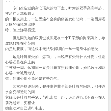
了。」
专门改造过的谢心瑶家的地下室，叶舞的双手高高举起，
被吊在天花板附近
的一根支架上，一边因遍布全身的痛苦发出悲鸣，一边因席卷
大脑的愉悦发出呻
吟，脸上涕泗横流。
但是因为她的双脚也被固定在一个T 字形的拘束架上，导
致她只能在小范围
内扭动腰肢，而这根本无法缓解哪怕一丝一毫身体的感受。
这是叶舞接受的「惩罚」，虽说没有受到什么外伤，但谢
心瑶还是在床上躺
了整整一周。这期间一直是叶舞在照顾谢心瑶，她也数次和谢
心瑶非常诚恳地认
错，但谢心瑶不免还是有些怨气。
其实严格说起来，整件事并非全部是叶舞的问题，那件遇
水会变得透明的雨
衣确实是叶舞的手笔，与电击器一起，逼迫谢心瑶不得不在人
前跑起来，变相让
她主动对自己进行电击。