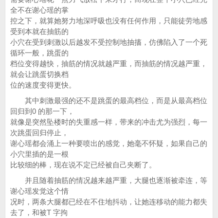
全不在谢心瑶的掌
控之下，就算她努力地深呼吸也没有任何作用，只能徒劳地感
受到本就在抽筋的
小穴在受到刺激以后越发不受控制地抽搐，仿佛陷入了一个死
循环一般，跳蛋的
档位变得越快，抽筋的情况就越严重，而抽筋的情况越严重，
就会让跳蛋切换档
位的速度变得更快。
其中刺激最强的还不是跳蛋的最高档位，而是从最高档位
回归到0 的那一下，
就像是突然坠楼时的失重感一样，带来的冲击尤为强烈，每一
次跳蛋回归停止，
谢心瑶都会涌上一种要喷出的感觉，她毫不怀疑，如果自己的
小穴里插的是一根
比较细的棒，现在说不定已经被自己夹断了。
并且随着抽筋的情况越来越严重，大腿也逐渐被牵连，等
谢心瑶发觉这个情
况时，两条大腿都已经在不住地抖动，让她连移动的能力都失
去了，和被T 字拘