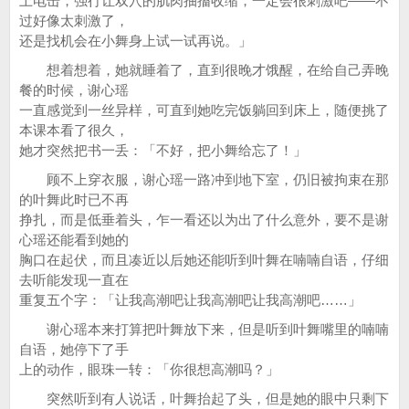
上电击，强行让双穴的肌肉抽搐收缩，一定会很刺激吧——不
过好像太刺激了，
还是找机会在小舞身上试一试再说。」
想着想着，她就睡着了，直到很晚才饿醒，在给自己弄晚
餐的时候，谢心瑶
一直感觉到一丝异样，可直到她吃完饭躺回到床上，随便挑了
本课本看了很久，
她才突然把书一丢：「不好，把小舞给忘了！」
顾不上穿衣服，谢心瑶一路冲到地下室，仍旧被拘束在那
的叶舞此时已不再
挣扎，而是低垂着头，乍一看还以为出了什么意外，要不是谢
心瑶还能看到她的
胸口在起伏，而且凑近以后她还能听到叶舞在喃喃自语，仔细
去听能发现一直在
重复五个字：「让我高潮吧让我高潮吧让我高潮吧……」
谢心瑶本来打算把叶舞放下来，但是听到叶舞嘴里的喃喃
自语，她停下了手
上的动作，眼珠一转：「你很想高潮吗？」
突然听到有人说话，叶舞抬起了头，但是她的眼中只剩下