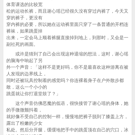
体育课选的比较宽
松的运动长裤，而且谢心瑶已经很久没有穿过内裤了，今天又
穿的裤子，更没有
穿内裤的必要，所以她在运动裤里面只穿了一条普通的开档连
裤袜，如果跳蛋掉
出来，一定会马上顺着裤腿直接掉到地上，到那时，又会是一
副社死的画面。
或许是猜到了自己会出现这种退缩的想法，这时，谢心瑶
的脑海中响起了另
外一个声音：「这样不是更好吗，你不是最喜欢这种游离在被
人发现的边界线上，
同时还被玩具控制着的感觉吗？你连裸着身子在户外散步都
敢，这么一个小小的
跳蛋就让你打退堂鼓了？」
这个声音仿佛恶魔的低语，很快接管了谢心瑶的身体，她
的手微微颤抖着，
就好像不受自己的控制一样，慢慢地把裤子脱到了膝盖上方，
露出了粉嫩的少女
私处。然后分开腿，缓缓地把手中的跳蛋顶在自己的穴口，冰