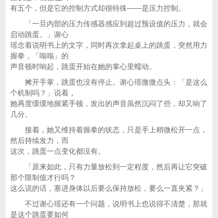
有五个，但是它的控制方式却很特殊——是压力控制。
「一旦内部的压力传感器感应到超过预设值的压力，就会
启动跳蛋。」谢心
瑶念着说明书上的文字，同时再次拿起桌上的跳蛋，突然用力
握拳，「嗡嗡」的
声音顿时响起，跳蛋开始在她的掌心里蠕动。
摊开手掌，跳蛋也没有停止。谢心瑶微微点头：「是这么
个机制吗？」说着，
她再度缓缓地握紧手顿，发出的声音虽然沉闷了些，却又响了
几分。
接着，她又维持着握拳的状态，只是手上稍微松开一点，
然后持续发力，而
这次，跳蛋一点变化都没有。
「原来如此，只有力量放松到一定程度，然后再让它突破
那个限制值才行吗？
这么说的话，塞进身体以后要么保持放松，要么一直夹紧？」
不过谢心瑶还有一个问题，说明书上也说得不清楚，那就
是这个跳蛋要如何