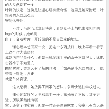
的人竟然说有一个
叶舞的快递，这倒是让谢心瑶有些奇怪，这里是她家附近，叶
舞买的东西怎么会
寄到这来呢。
不过，当谢心瑶拿到快递，看到盒子上与电击器相同的
logo的时候，她就明
白了，合着叶舞一开始留的不是自己家的地址。
谢心瑶本想回家一次，把这个东西放好，晚上再看一看手
上这个作为赔偿的
成熟的产品是什么，但是当她发现手里的盒子不算很大，比电
击器小了不知道几
圈的时候，突然又有了新的想法：「如果是小东西的话，干脆
带着上课吧，反正
就是节体育课。」
这么想着，她放弃了回家的想法，拿着快递往学校赶去。
谢心瑶就读的大学和高中一样，离她家并不远，甚至更
近，所以虽然她有寝
室，还交了住宿费，但她平时还是住在家里，寝室只有当天课