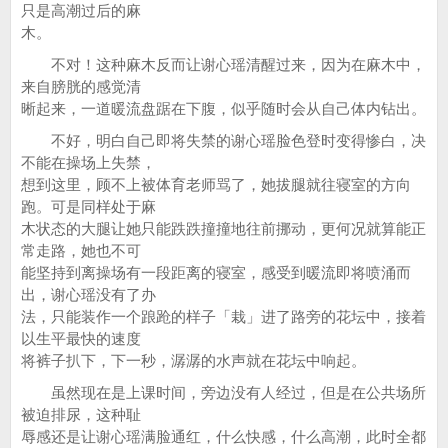
只是高潮过后的麻
木。
不对！这种麻木反而让谢心瑶清醒过来，因为在麻木中，
来自膀胱的感觉清
晰起来，一道暖流盘踞在下腹，似乎随时会从自己体内钻出。
不好，明白自己即将失禁的谢心瑶脸色登时变得惨白，决
不能在操场上失禁，
想到这里，顾不上被体育老师骂了，她拔腿就往寝室的方向
跑。可是同样处于麻
木状态的大腿让她只能跌跌撞撞地往前挪动，更何况就算能正
常走路，她也不可
能坚持到离操场有一段距离的寝室，感受到暖流即将喷涌而
出，谢心瑶没有了办
法，只能装作一个踉跄的样子「栽」进了路旁的花坛中，接着
以生平最快的速度
将裤子扒下，下一秒，潺潺的水声就在花坛中响起。
虽然现在是上课时间，旁边没有人经过，但是在公共场所
被迫排尿，这种耻
辱感还是让谢心瑶满脸通红，什么快感，什么高潮，此时全都