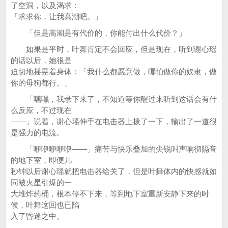
了空洞，以及渴求：
「求求你，让我高潮吧。」
「但是高潮是有代价的，你能付出什么代价？」
如果是平时，叶舞肯定不会回应，但是现在，听到谢心瑶
的话以后，她很是
迫切地摇晃着身体：「我什么都愿意做，哪怕做你的奴隶，做
你的母狗都行。」
「嘿嘿，我录下来了，不知道等你醒过来听到这话会有什
么反应，不过现在
——」说着，谢心瑶伸手在电击器上拨了一下，输出了一道很
是强力的电流。
「咿咿咿咿咿——」痛苦与快乐叠加的尖锐叫声响彻隔音
的地下室，即便几
秒钟以后谢心瑶就把电击器给关了，但是叶舞体内的快感就如
同被火星引爆的一
大堆炸药桶，根本停不下来，等到地下室重新安静下来的时
候，叶舞这回也已陷
入了昏迷之中。