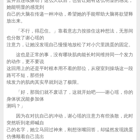
蛋并且连续振动了这么久以后，也会让她有这么明显的感觉，
她能明显的感觉到
自己的大脑在传递一种冲动，希望她的手能帮助大脑将欲望释
放出来。
「不行，得忍住。」靠着意志力按捺住这种想法，无形间
也分散了谢心瑶的
注意力，让她没发现自己慢慢地放松了对小穴里跳蛋的固定。
这也是正常的事，没有哪块肌肉能长时间维持同一个发力
的动作，更不要说
这回用上的还是平时根本用不着的部位，从寝室到操场这一段
路可不短，那些持
续发力的肌肉其实早就到达了极限。
「好，那我们就不废话了，这就开始吧——谢心瑶，你的
身体状况能参加体
测吗？」
因为在对抗自己的冲动，谢心瑶的注意力有些涣散，此时
突然听到老师喊自
己的名字，她立马回过神来，刚想张嘴回答，却猛然发现跳蛋
仿佛顺着自己流出