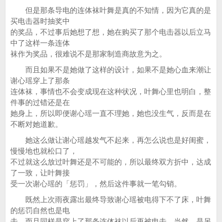
但是那条导电的连体袜叶舞是真的不知情，因为它真的是
买电击器时抽奖中
的奖品，不过事后她想了想，她在购买了那个电击器以后立马
中了这样一条连体
袜作为奖品，很难说不是那家制造商故意为之。
而且如果不是她做了这样的设计，如果不是她心血来潮让
谢心瑶穿上了那条
连体袜，事情也不会变成现在这种状况，叶舞心里也明白，整
件事的过错还是在
她身上，所以即便谢心瑶一直不理她，她也没生气，反而是在
不断对她道歉。
她这么做让谢心瑶越发气不起来，再怎么说也是好闺蜜，
慢慢地也就松口了，
不过就这么放过叶舞还是不可能的，所以最终双方折中，达成
了一致，让叶舞接
受一次谢心瑶的「惩罚」，然后这件事就一笔勾销。
既然上次雨夜露出最终导致谢心瑶被电得下不了床，叶舞
的惩罚自然也是电
击，而且同样是穿上了那条连体袜以后再被电击，当然，是另