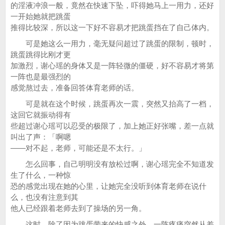
的淫液冲浪一般，竟然在快速下坠，吓得她马上一用力，还好
一开始她就把跳蛋
推得比较深，所以这一下好不容易才把跳蛋挡在了自己体内。
可是她这么一用力，毫无疑问超过了跳蛋的限制，顿时，
跳蛋跳得比刚才更
加激烈，谢心瑶的身体又是一阵轻微的僵硬，好不容易才将第
一阵也是最强烈的
感觉熬过去，准备回答体育老师的话。
可是就在这个时候，跳蛋再次一震，突然又抬高了一档，
这回它就振动得有
些超过谢心瑶可以忍受的极限了，加上她正好张嘴，差一点就
叫出了声：「啊嗯
——对不起，老师，可能还是不太行。」
怎么回事，自己明明没有放松过啊，谢心瑶完全不知道发
生了什么，一种惊
恐的感觉出现在她的心里，让她完全没听到体育老师在说什
么，也没有注意到其
他人已经跟着老师去到了操场的另一角。
这时，除了因为跳蛋带来的快感之外，一阵疼痛突然从差