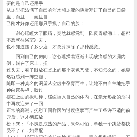
要的是自己还用手
从尿里把沾满了自己的淫水和尿液的跳蛋塞进了自己的口袋
里，而且——而且自
己刚才好像还用那只手摸了自己的脸！
谢心瑶瞪大了眼睛，突然就感觉到一阵反胃感涌上，想都
不想就往浴室冲去，
也不知道搓了多少遍，才总算抹除了那种感觉。
回到自己的房间，谢心瑶揉着逐渐出现酸痛感的大腿内
侧，躺在了床上，扭
过头去，看了眼放在桌上的那个灰色恶魔，不知怎么的，她突
然就感到一阵空虚，
随即一种莫名的渴望从空虚中孕育而生，让她不由自主地把手
伸向床头柜，取过
摆在上面的振动棒，缓缓插入自己的体内，在毫无形象的淫叫
中再次迎来了一回
正常的高潮，抚慰了同样因为过度痉挛而产生了些许不适的前
穴后，这才彻底放
松下来：「不愧是成熟的产品，果然可怕，单独一个跳蛋都快
受不了了，如果配