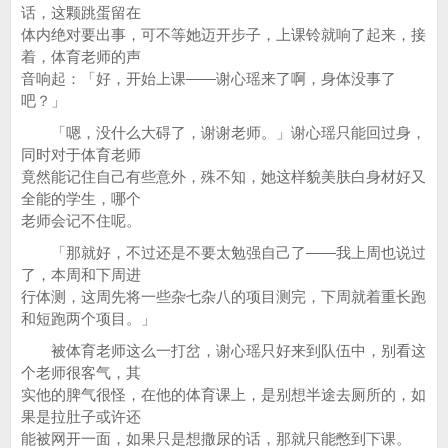
话，这颗跳蛋留在
体内绝对要出事，可不等她迈开步子，上课铃就响了起来，接
着，体育老师的声
音响起：「好，开始上课——谢心瑶来了啊，身体没事了
吧？」
「嗯，没什么大碍了，谢谢老师。」谢心瑶只能回过身，
同时对于体育老师
竟然能记住自己有些意外，殊不知，她这样貌美肤白身材好又
全能的学生，哪个
老师会记不住呢。
「那就好，不过还是不要太勉强自己了——我上周也说过
了，本周和下周进
行体测，这周先将一些杂七杂八的项目测完，下周就着重长跑
和短跑两个项目。」
被体育老师这么一打岔，谢心瑶只好来到队伍中，别看这
个老师很客气，其
实他的脾气很怪，在他的体育课上，是别想半途去厕所的，如
果是拉肚子或许还
能被网开一面，如果只是想撒尿的话，那就只能憋到下课。