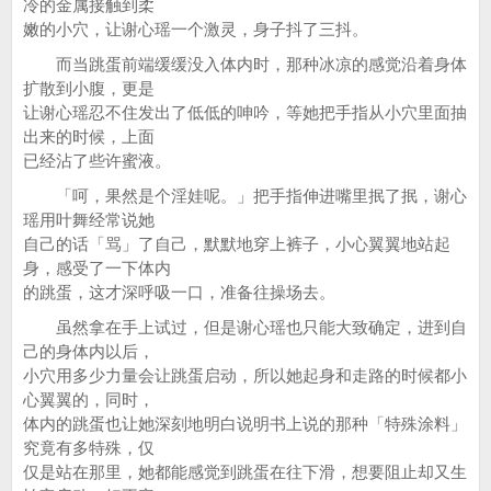
冷的金属接触到柔
嫩的小穴，让谢心瑶一个激灵，身子抖了三抖。
而当跳蛋前端缓缓没入体内时，那种冰凉的感觉沿着身体
扩散到小腹，更是
让谢心瑶忍不住发出了低低的呻吟，等她把手指从小穴里面抽
出来的时候，上面
已经沾了些许蜜液。
「呵，果然是个淫娃呢。」把手指伸进嘴里抿了抿，谢心
瑶用叶舞经常说她
自己的话「骂」了自己，默默地穿上裤子，小心翼翼地站起
身，感受了一下体内
的跳蛋，这才深呼吸一口，准备往操场去。
虽然拿在手上试过，但是谢心瑶也只能大致确定，进到自
己的身体内以后，
小穴用多少力量会让跳蛋启动，所以她起身和走路的时候都小
心翼翼的，同时，
体内的跳蛋也让她深刻地明白说明书上说的那种「特殊涂料」
究竟有多特殊，仅
仅是站在那里，她都能感觉到跳蛋在往下滑，想要阻止却又生