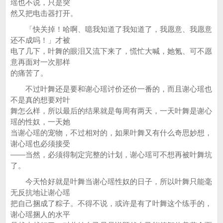
瑶也不说，只是突
然又把电击器打开。
「快关掉！哈啊、噫我知道了我知道了，我愿意、我愿意
还不成吗！」才被
电了几下，叶舞的眼泪又流下来了，慌忙大喊，她氪、可不愿
意再面对一次那样
的痛苦了。
不过叶舞还是要和谢心瑶讨价还价一番的，而且谢心瑶也
不是真的想要对叶
舞怎么样，所以最后的结果就是每周有两天，一天叶舞是谢心
瑶的性奴，一天她
当谢心瑶的宠物，不过相对的，如果叶舞又有什么奇思妙想，
谢心瑶也必须接受
——当然，必须得制定完整的计划，谢心瑶可不想再被叶舞坑
了。
今天恰好就是叶舞当谢心瑶性奴的日子，所以叶舞只能毫
无反抗地让谢心瑶
把自己捆成了粽子。不得不说，或许是有了叶舞这个练手的，
谢心瑶捆人的水平