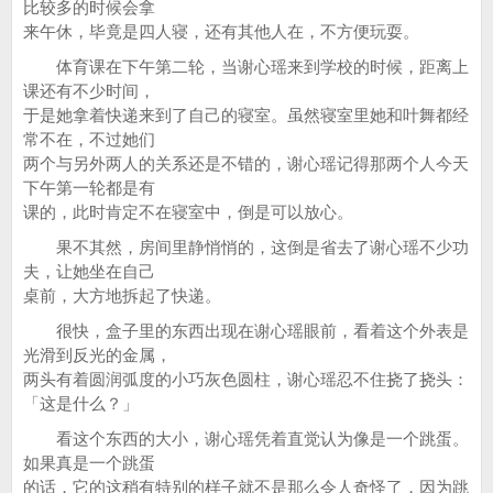
比较多的时候会拿
来午休，毕竟是四人寝，还有其他人在，不方便玩耍。
体育课在下午第二轮，当谢心瑶来到学校的时候，距离上
课还有不少时间，
于是她拿着快递来到了自己的寝室。虽然寝室里她和叶舞都经
常不在，不过她们
两个与另外两人的关系还是不错的，谢心瑶记得那两个人今天
下午第一轮都是有
课的，此时肯定不在寝室中，倒是可以放心。
果不其然，房间里静悄悄的，这倒是省去了谢心瑶不少功
夫，让她坐在自己
桌前，大方地拆起了快递。
很快，盒子里的东西出现在谢心瑶眼前，看着这个外表是
光滑到反光的金属，
两头有着圆润弧度的小巧灰色圆柱，谢心瑶忍不住挠了挠头：
「这是什么？」
看这个东西的大小，谢心瑶凭着直觉认为像是一个跳蛋。
如果真是一个跳蛋
的话，它的这稍有特别的样子就不是那么令人奇怪了，因为跳