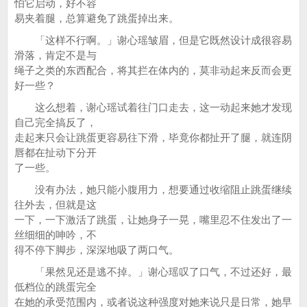
怕它启动，好不容
易夹着腿，总算避免了跳蛋掉出来。
「这样不行啊。」谢心瑶皱眉，但是它既然设计成很容易
滑落，肯定不是与
绳子之类的东西配合，将其拦在体内的，莫非动起来反而会更
好一些？
这么想着，谢心瑶试着往门口走去，这一动起来她才发现
自己完全搞反了，
走起来只会让跳蛋更容易往下滑，毕竟你都扯开了腿，就连阴
唇都在扯动下分开
了一些。
没有办法，她只能小腹用力，想要通过收缩阻止跳蛋继续
往外去，但就是这
一下，一下激活了跳蛋，让她身子一晃，嘴里忍不住发出了一
丝细细的呻吟，不
得不停下脚步，深深地吸了两口气。
「果然见还是逃不掉。」谢心瑶叹了口气，不过还好，最
低档位的跳蛋完全
在她的承受范围内，或者说这种强度对她来说只是日常，她早