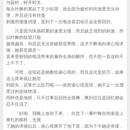
与延时，时开时关，
每次叶舞积累起了不少欲望，就会因为被长时间放置无法动
弹，并且还没有丝毫
刺激而慢慢消退，直到下一次电击器启动又会全部回归。
只是因为快感积累的速度太慢，而且缺乏强烈的刺激，所
以叶舞的欲望只能
越堆越高，却迟迟无法突破那层界限，这才不断地向谢心瑶求
饶，她甚至愿意一
直承受较弱的电流带来的遍布全身的酥痒，也不想一直这样不
上不下了。
可惜，这招还是她教给谢心瑶的，而且这次是惩罚，如果
这么简单就让她尝
到甜头，还算什么惩罚呢——虽然谢心瑶觉得，她不止一次感
受过的连续绝顶，
同样也是地狱，只不过事后回想会很爽，爽到仅仅是回忆都会
忍不住湿了。
「好啦，我晚上放你下来。」欣赏了一番叶舞在拘束架上
挣扎的模样，无视
了她的求饶以后，谢心瑶离开了地下室，因为下午她还有课，