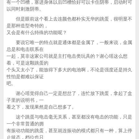
有一个凹槽，塞进身体以后凹槽恰好可以卡住阴蒂，启动时可
以同时刺激阴蒂。
但是眼前这个看上去连颜色都朴实无华的跳蛋，很明显不
是那种造型奇特的，
又会是有什么特殊的功能呢？
要说它唯一的特点就是通体都是金属了，一般来说，金属
总是和电击联系在
一起，莫非这家公司就是主打电击类玩具的？谢心瑶这么想
着，可是这颗跳蛋的
个头又太小了，能放得下多大的电池啊，不论是强度还是持久
性怕是都难以保证
吧。
谢心瑶觉得自己一定是想岔了，连忙放下跳蛋，拿起了盒
子里的说明书，一
看之下，发现果然是自己想多了。
这个跳蛋与电击毫无关系，甚至都没有电击的功能，只是
一个非常普通的拥
有振动功能的跳蛋，甚至就连振动的模式都只有一种，算上停
止状态，档位也只