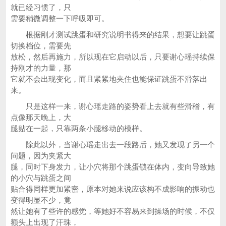
就已经习惯了，只
需要稍微调整一下呼吸即可。
根据刚才测试跳蛋和研究说明书得来的结果，想要让跳蛋
切换档位，需要先
放松，然后再施力，所以现在它启动以后，只要谢心瑶持续保
持刚才的力量，那
它就不会出现变化，而且紧紧地夹住也能保证跳蛋不滑落出
来。
只是这样一来，谢心瑶走路的姿势看上去就有些滑稽，有
点像那天晚上，大
腿贴在一起，只靠两条小腿移动的模样。
除此以外，当谢心瑶走出去一段路后，她又发现了另一个
问题，因为夹紧大
腿，同时下身发力，让小穴将那个跳蛋锁在体内，变向导致她
的小穴与跳蛋之间
贴合得同样更加紧密，原本对她来说应该构不成影响的振动也
变得明显不少，竟
然让她有了些许的感觉，等她好不容易来到操场的时候，不仅
额头上出现了汗珠，