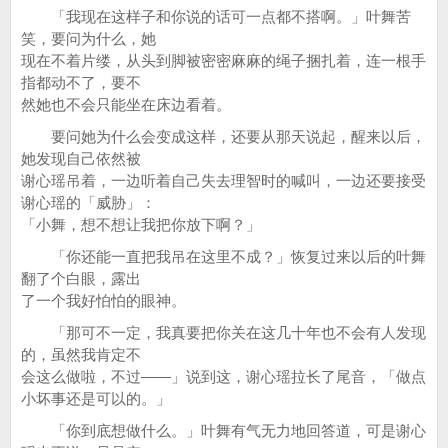
「我现在这样子和你说的话可一点都不搭啊。」叶舞苦
笑，要问为什么，她
现在不着片缕，从头到脚被密密麻麻的绳子捆扎着，连一根手
指都动不了，要不
然她也不会只能坐在床边看着。
要问她为什么会变成这样，还要从那天说起，醒来以后，
她发现自己依然被
谢心瑶吊着，一边听着自己失去理智时的喊叫，一边还要接受
谢心瑶的「威胁」：
「小舞，想不想让我把你放下啊？」
「你还能一直把我吊在这里不成？」恢复过来以后的叶舞
翻了个白眼，露出
了一个我好怕怕的眼神。
「那可不一定，我真要把你关在这几十年也不会有人发现
的，虽然我肯定不
会这么做啦，不过——」说到这，谢心瑶拉长了尾音，「做点
小坏事还是可以的。」
「你到底想做什么。」叶舞有气无力地回答道，可是谢心