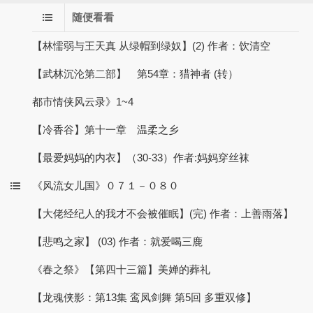
随便看看
【林懦弱与王天真 从绿帽到绿奴】(2) 作者：饮清空
【武林沉沦第二部】 第54章：猎神者 (转）
都市情侠风云录》1~4
【冷香谷】第十一章 温柔之乡
【最爱妈妈的内衣】（30-33）作者:妈妈穿丝袜
《风流女儿国》０７１－０８０
【大佬经纪人的我才不会被催眠】(完) 作者：上善雨落】
【悲鸣之家】 (03) 作者：就爱喝三鹿
《春之祭》【第四十三篇】美婵的葬礼
【龙魂侠影：第13集 鸾凤剑舞 第5回 多重双修】