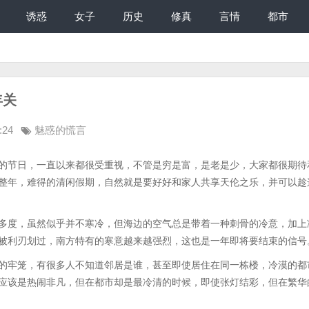
诱惑
女子
历史
修真
言情
都市
年关
:24
魅惑的慌言
节日，一直以来都很受重视，不管是穷是富，是老是少，大家都很期待
整年，难得的清闲假期，自然就是要好好和家人共享天伦之乐，并可以趁
度，虽然似乎并不寒冷，但海边的空气总是带着一种刺骨的冷意，加上
被利刃划过，南方特有的寒意越来越强烈，这也是一年即将要结束的信号
牢笼，有很多人不知道邻居是谁，甚至即使居住在同一栋楼，冷漠的都
应该是热闹非凡，但在都市却是最冷清的时候，即使张灯结彩，但在繁华