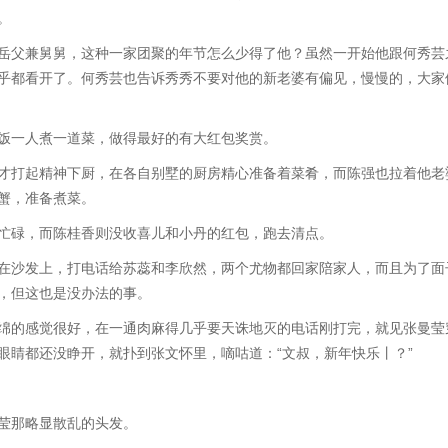
。
父兼舅舅，这种一家团聚的年节怎么少得了他？虽然一开始他跟何秀芸
乎都看开了。何秀芸也告诉秀秀不要对他的新老婆有偏见，慢慢的，大家
一人煮一道菜，做得最好的有大红包奖赏。
打起精神下厨，在各自别墅的厨房精心准备着菜肴，而陈强也拉着他老
蟹，准备煮菜。
碌，而陈桂香则没收喜儿和小丹的红包，跑去清点。
沙发上，打电话给苏蕊和李欣然，两个尤物都回家陪家人，而且为了面
，但这也是没办法的事。
的感觉很好，在一通肉麻得几乎要天诛地灭的电话刚打完，就见张曼莹
眼睛都还没睁开，就扑到张文怀里，嘀咕道：“文叔，新年快乐丨？”
莹那略显散乱的头发。