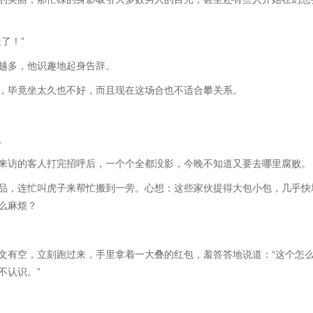
了！”
多，他识趣地起身告辞。
毕竟坐太久也不好，而且现在这场合也不适合攀关系。
。
访的客人打完招呼后，一个个全都没影，今晚不知道又要去哪里腐败。
，连忙叫虎子来帮忙搬到一旁。心想：这些家伙提得大包小包，几乎快
么麻烦？
有空，立刻跑过来，手里拿着一大叠的红包，羞答答地说道：“这个怎
不认识。”