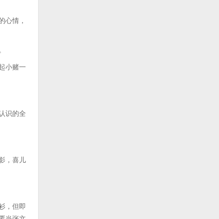
的心情，
。
起小赌一
认识的全
影，喜儿
衫，但即
要当张文