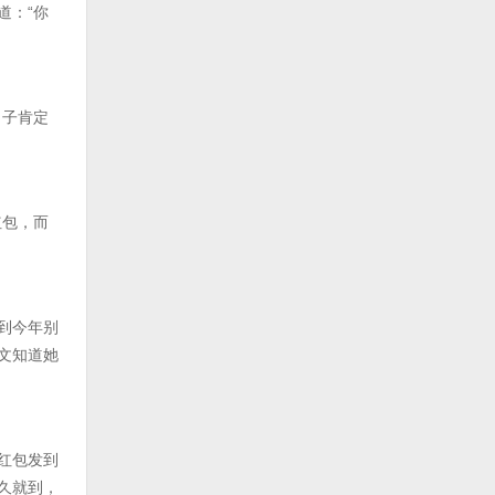
道：“你
日子肯定
红包，而
到今年别
文知道她
红包发到
久就到，