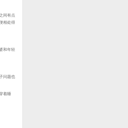
之间有点
便相处得
婆和年轻
子问题也
穿着睡