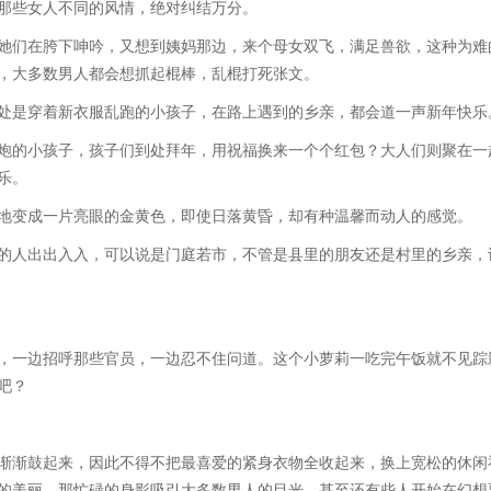
那些女人不同的风情，绝对纠结万分。
们在胯下呻吟，又想到姨妈那边，来个母女双飞，满足兽欲，这种为难
，大多数男人都会想抓起棍棒，乱棍打死张文。
是穿着新衣服乱跑的小孩子，在路上遇到的乡亲，都会道一声新年快乐
的小孩子，孩子们到处拜年，用祝福换来一个个红包？大人们则聚在一
乐。
变成一片亮眼的金黄色，即使日落黄昏，却有种温馨而动人的感觉。
人出出入入，可以说是门庭若市，不管是县里的朋友还是村里的乡亲，
一边招呼那些官员，一边忍不住问道。这个小萝莉一吃完午饭就不见踪
吧？
渐鼓起来，因此不得不把最喜爱的紧身衣物全收起来，换上宽松的休闲
的美丽，那忙碌的身影吸引大多数男人的目光，甚至还有些人开始在幻想