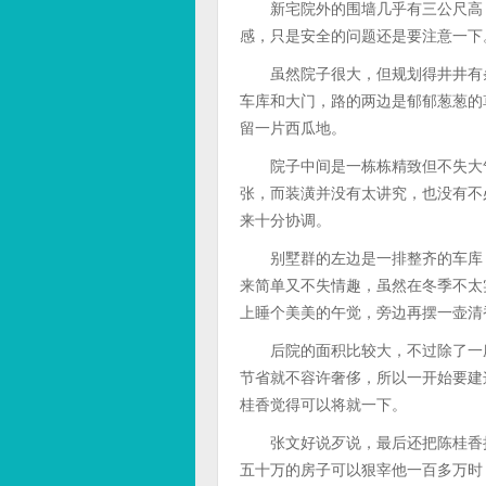
新宅院外的围墙几乎有三公尺高，
感，只是安全的问题还是要注意一下
虽然院子很大，但规划得井井有条
车库和大门，路的两边是郁郁葱葱的
留一片西瓜地。
院子中间是一栋栋精致但不失大气
张，而装潢并没有太讲究，也没有不
来十分协调。
别墅群的左边是一排整齐的车库，
来简单又不失情趣，虽然在冬季不太
上睡个美美的午觉，旁边再摆一壶清
后院的面积比较大，不过除了一座
节省就不容许奢侈，所以一开始要建
桂香觉得可以将就一下。
张文好说歹说，最后还把陈桂香拉
五十万的房子可以狠宰他一百多万时