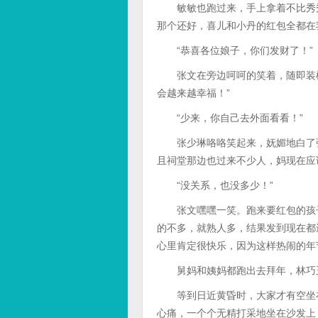
敏敏也跑过来，手上拿着不比秀秀
那个还好，喜儿和小丹的红包全都在
“恭喜各位娘子，你们发财了！”
张文在旁边呵呵的笑着，随即装模
会越来越幸福！”
“少来，你自己去外面看看！”
张少琳咯咯笑起来，妩媚地白了张
且祠堂那边也过来不少人，妈现在应
“没关系，也没多少！”
张文嘿嘿一笑。跑来要红包的孩子
的不多，就熟人多，结果发到现在都
心里肯定很快乐，因为这样热闹的年
舅妈和姨妈都跑出去拜年，林巧玉
等到日近黄昏时，大家才有空坐在
心痛，一个个无精打采地坐在沙发上