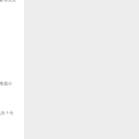
堆成小
么办？今