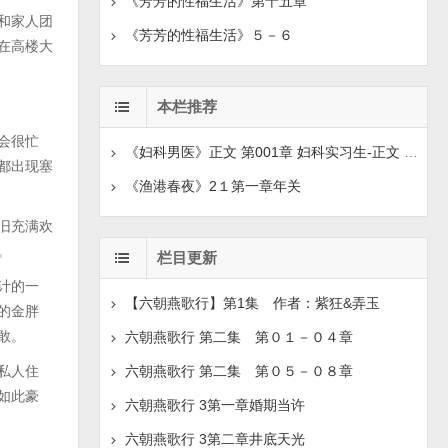
《芳芳的性福生活》第十五章
和家人团
《芳芳的性福生活》５－６
在高楼大
本栏推荐
会很忙
《妇科男医》正文 第001章 妇科实习生-正文 第008章
都出现塞
《渔港春夜》2１第一章年关
旧充满欢
。
栏目更新
计的一
【六朝燕歌行】第1集 作者：紫狂&弄玉
的金胖
敢。
六朝燕歌行 第二集 第０１－０４章
私人住
六朝燕歌行 第二集 第０５－０８章
如此豪
六朝燕歌行 3第一章婚期当许
六朝燕歌行 3第二章井底天光