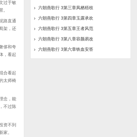
文过于敏
六朝燕歌行 3第三章凤栖梧枝
景。
六朝燕歌行 3第四章玉露承欢
泥路直通
萄架，还
六朝燕歌行 3第五章王者风范
六朝燕歌行 3第八章容颜易改
奢侈和夸
六朝燕歌行 3第六章铁血安答
体，看起
混合看起
的太师椅
理念，能
，不过陈
投资不到
新家。