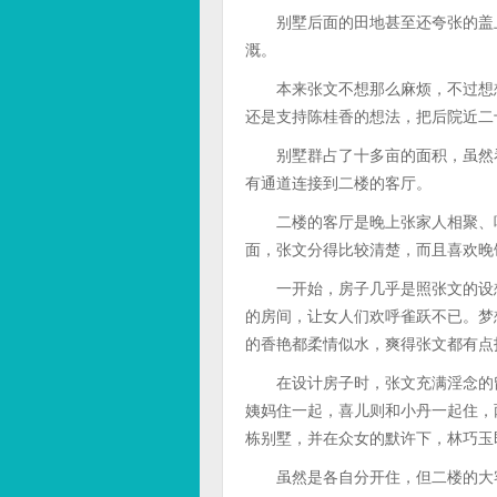
别墅后面的田地甚至还夸张的盖上
溉。
本来张文不想那么麻烦，不过想想
还是支持陈桂香的想法，把后院近二
别墅群占了十多亩的面积，虽然看
有通道连接到二楼的客厅。
二楼的客厅是晚上张家人相聚、吃
面，张文分得比较清楚，而且喜欢晚
一开始，房子几乎是照张文的设想
的房间，让女人们欢呼雀跃不已。梦
的香艳都柔情似水，爽得张文都有点
在设计房子时，张文充满淫念的留
姨妈住一起，喜儿则和小丹一起住，
栋别墅，并在众女的默许下，林巧玉
虽然是各自分开住，但二楼的大客