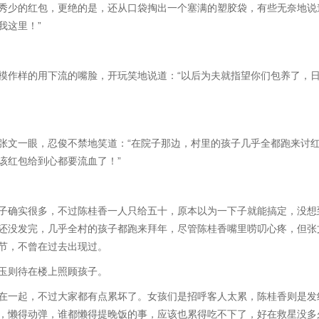
少的红包，更绝的是，还从口袋掏出一个塞满的塑胶袋，有些无奈地说
我这里！”
作样的用下流的嘴脸，开玩笑地说道：“以后为夫就指望你们包养了，
文一眼，忍俊不禁地笑道：“在院子那边，村里的孩子几乎全都跑来讨
该红包给到心都要流血了！”
确实很多，不过陈桂香一人只给五十，原本以为一下子就能搞定，没想
还没发完，几乎全村的孩子都跑来拜年，尽管陈桂香嘴里唠叨心疼，但张
节，不曾在过去出现过。
则待在楼上照顾孩子。
一起，不过大家都有点累坏了。女孩们是招呼客人太累，陈桂香则是发
，懒得动弹，谁都懒得提晚饭的事，应该也累得吃不下了，好在救星没多