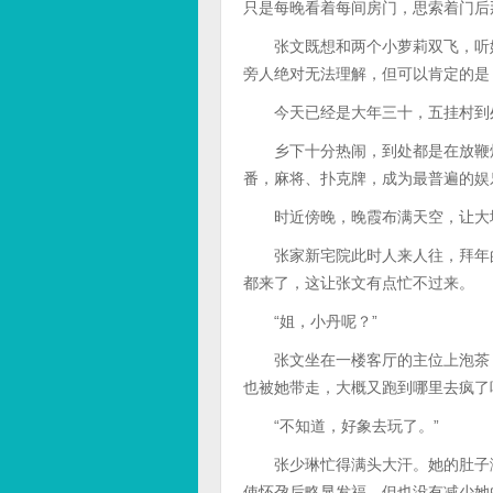
只是每晚看着每间房门，思索着门后
张文既想和两个小萝莉双飞，听她
旁人绝对无法理解，但可以肯定的是
今天已经是大年三十，五挂村到处
乡下十分热闹，到处都是在放鞭炮
番，麻将、扑克牌，成为最普遍的娱
时近傍晚，晚霞布满天空，让大地
张家新宅院此时人来人往，拜年的
都来了，这让张文有点忙不过来。
“姐，小丹呢？”
张文坐在一楼客厅的主位上泡茶，
也被她带走，大概又跑到哪里去疯了
“不知道，好象去玩了。”
张少琳忙得满头大汗。她的肚子渐
使怀孕后略显发福，但也没有减少她