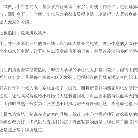
或做点小生意的人，都会收拾行囊返回家乡，即使工作再忙，也会选择
市，回到乡下，一时间让车水马龙的都市显得冷清，冷清得让人尽管身处
让人无奈的冷漠。
很热闹，也充满欢笑声。
，并带着辛勤一年的血汗钱，和为家人准备的礼物。做小生意的人或许
个个归来的身影，让五挂村出现空前热闹的景象，甚至连冷清的乡间小路
让四清县变得空前热闹，即使大学城的学生们大多都回去了，但街上依
祥的红灯笼，几乎每个夜晚都闪闪发亮，照得朴素的县城充满复古的韵味
在过年的时候入宅，令张文松了一口气，而且所盖好的新家和张文所设
红包，让他高兴得也给小丹她们大红包当回礼，而且原本赔得快血本无归
，工作时自然十分卖力，张文也不用担心房子有任何问题，毕竟谅他也不
是气势恢弘，别说在这贫穷的县城，就连市中心也很难找到这么豪华的
手续全都办好，毕竟以前五挂村的房子有点私建的嫌疑，现在房子装潢得
还是照正常手续所规定。