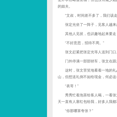
的姐夫。
“文叔，时间差不多了，我们该走
张定光坐了一阵子，见客人越来越
其他人见状，也识趣地起来要走，
“不好意思，招待不周。”
张文赶紧把张定光等人送到门口
门外停满一部部轿车，张文在跟来
这时，张文苦笑地看着一地的礼品
山，但想送礼倒不如给现金，何必这
“表哥！”
秀秀忙着泡茶给客人喝，一看张文
天一直有人塞红包给我，好多人我都
“你那哪算夸张？”