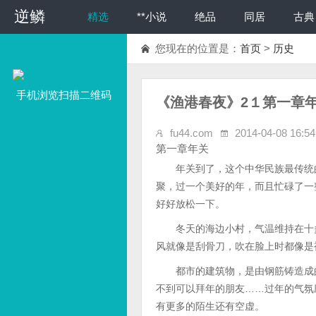
逆鳞
精选
**小说
绝品
同居
古典
您现在的位置是：
首页
>
历史
手机浏览扫描二维码
《渔港春夜》2１第一章
fu44.com
2014-04-08 16:54
第一章年关
年关到了，这个中华民族最传统的
聚，过一个美好的年，而且忙碌了一
好好放松一下。
冬天的海边小村，气温维持在十多
风就像是刮骨刀，吹在脸上时都像是
都市的建筑物，是由钢筋铸造成的
不到可以拜年的朋友……过年的气氛
有更多的陌生还有空虚。