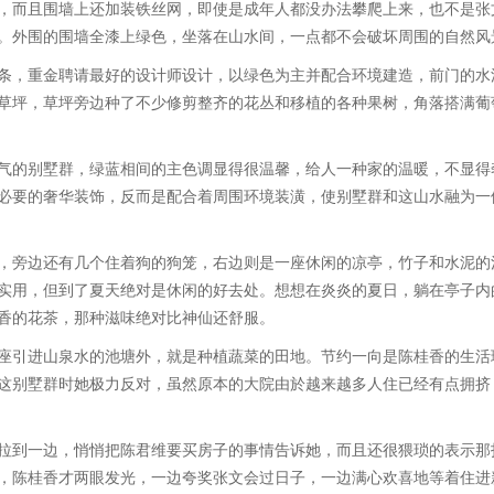
而且围墙上还加装铁丝网，即使是成年人都没办法攀爬上来，也不是张
。外围的围墙全漆上绿色，坐落在山水间，一点都不会破坏周围的自然风
，重金聘请最好的设计师设计，以绿色为主并配合环境建造，前门的水
草坪，草坪旁边种了不少修剪整齐的花丛和移植的各种果树，角落搭满葡
的别墅群，绿蓝相间的主色调显得很温馨，给人一种家的温暖，不显得
必要的奢华装饰，反而是配合着周围环境装潢，使别墅群和这山水融为一
旁边还有几个住着狗的狗笼，右边则是一座休闲的凉亭，竹子和水泥的
实用，但到了夏天绝对是休闲的好去处。想想在炎炎的夏日，躺在亭子内
香的花茶，那种滋味绝对比神仙还舒服。
引进山泉水的池塘外，就是种植蔬菜的田地。节约一向是陈桂香的生活
这别墅群时她极力反对，虽然原本的大院由於越来越多人住已经有点拥挤
到一边，悄悄把陈君维要买房子的事情告诉她，而且还很猥琐的表示那
，陈桂香才两眼发光，一边夸奖张文会过日子，一边满心欢喜地等着住进