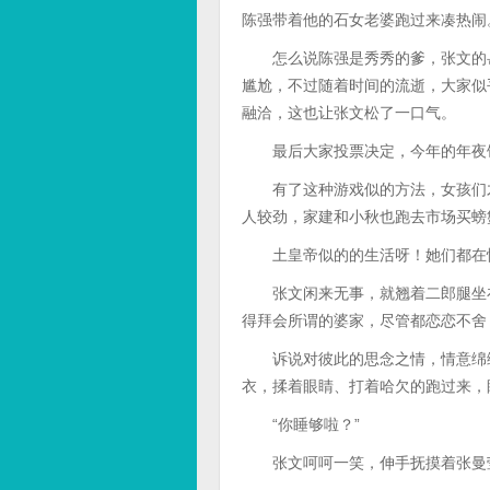
陈强带着他的石女老婆跑过来凑热闹
怎么说陈强是秀秀的爹，张文的岳
尴尬，不过随着时间的流逝，大家似
融洽，这也让张文松了一口气。
最后大家投票决定，今年的年夜饭
有了这种游戏似的方法，女孩们才
人较劲，家建和小秋也跑去市场买螃
土皇帝似的的生活呀！她们都在忙
张文闲来无事，就翘着二郎腿坐在
得拜会所谓的婆家，尽管都恋恋不舍
诉说对彼此的思念之情，情意绵绵
衣，揉着眼睛、打着哈欠的跑过来，
“你睡够啦？”
张文呵呵一笑，伸手抚摸着张曼