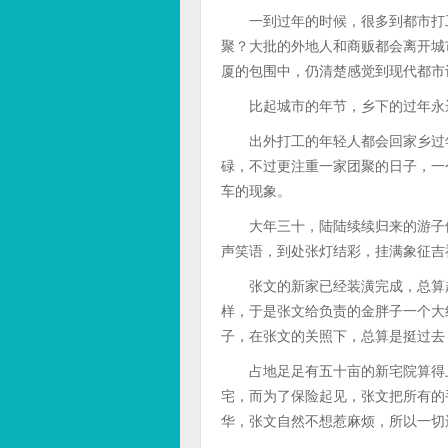
一到过年的时候，很多到都市打工
聚？大批的外地人和商贩都会离开城
厦的包围中，仍清楚感觉到现代都市
比起城市的年节，乡下的过年永远
出外打工的年轻人都会回家乡过年
碌，不过更注重一家团聚的日子，一
车的现象。
大年三十，陆陆续续归来的游子们
声笑语，到处张灯结彩，挂满象征吉
张文的新家已经装潢完成，总算赶
样，于是张文给负责的金胖子一个大
子，在张文的关照下，总算是挺过去
占地足足有五十亩的新宅院算得上
宅，而为了保险起见，张文把所有的
华，张文自然不想惹麻烦，所以一切