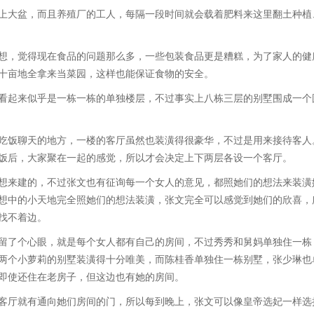
大盆，而且养殖厂的工人，每隔一段时间就会载着肥料来这里翻土种植
，觉得现在食品的问题那么多，一些包装食品更是糟糕，为了家人的健
十亩地全拿来当菜园，这样也能保证食物的安全。
起来似乎是一栋一栋的单独楼层，不过事实上八栋三层的别墅围成一个
饭聊天的地方，一楼的客厅虽然也装潢得很豪华，不过是用来接待客人
饭后，大家聚在一起的感觉，所以才会决定上下两层各设一个客厅。
来建的，不过张文也有征询每一个女人的意见，都照她们的想法来装潢
想中的小天地完全照她们的想法装潢，张文完全可以感觉到她们的欣喜，
找不着边。
了个心眼，就是每个女人都有自己的房间，不过秀秀和舅妈单独住一栋
两个小萝莉的别墅装潢得十分唯美，而陈桂香单独住一栋别墅，张少琳也
即使还住在老房子，但这边也有她的房间。
厅就有通向她们房间的门，所以每到晚上，张文可以像皇帝选妃一样选