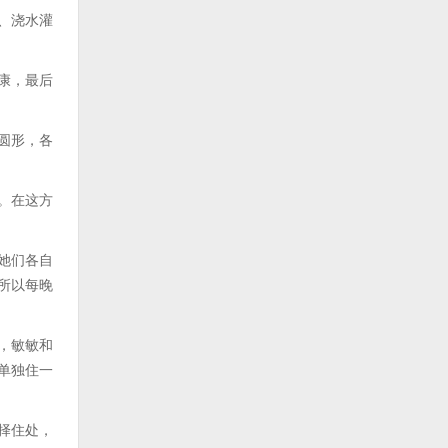
、浇水灌
康，最后
圆形，各
。在这方
她们各自
所以每晚
，敏敏和
单独住一
择住处，